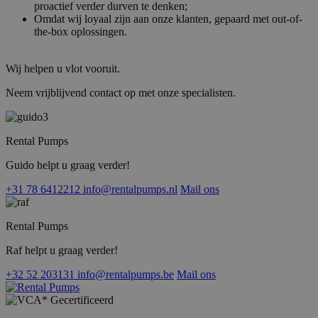
om
proactief verder durven te denken;
va
Omdat wij loyaal zijn aan onze klanten, gepaard met out-of-
ge
the-box oplossingen.
te
He
ge
wi
Wij helpen u vlot vooruit.
ge
nu
Neem vrijblijvend contact op met onze specialisten.
wo
ka
vo
ee
vo
Rental Pumps
be
ee
st
Guido helpt u graag verder!
ge
pa
+31 78 6412212
info@rentalpumps.nl
Mail ons
__cf_bm
29 minuten
De
Cloudflare Inc.
51 seconden
wo
.linkedin.com
om
Rental Pumps
te
me
Raf helpt u graag verder!
Di
de
ge
+32 52 203131
info@rentalpumps.be
Mail ons
te
ov
va