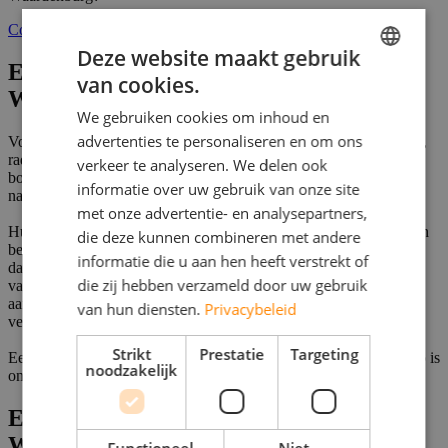
Contact opnemen
Deze website maakt gebruik
Een bemalingspomp huren in
van cookies.
DUTCH
Waardenburg
We gebruiken cookies om inhoud en
FRENCH
advertenties te personaliseren en om ons
Voor het tijdelijk verlagen van het grondwater op een bouwterrein,
GERMAN
raden we een krachtige pomp aan die helpt om het terrein snel
verkeer te analyseren. We delen ook
bouwrijp te maken. Grondwater wordt met een
bemalingspomp
informatie over uw gebruik van onze site
ENGLISH
namelijk continu weggeleid.
met onze advertentie- en analysepartners,
Huurt u een bemalingspomp voor een project in Waardenburg, dan
die deze kunnen combineren met andere
bent u ervan verzekerd dat een dergelijke pomp zijn werk doet en
informatie die u aan hen heeft verstrekt of
dat u verder kunt met het leggen van een fundering of het storten
die zij hebben verzameld door uw gebruik
van beton. De bemalingspomp wordt ook ingezet voor het
aanleggen van leidingtracés voor gas en/of drinkwater, of voor het
van hun diensten.
Privacybeleid
vervangen van lokale riolering.
Strikt
Prestatie
Targeting
Een specifiek type uit onze vloot dat dient als bronbemalingspomp is
noodzakelijk
onder meer de verdringerpomp.
Een verdringerpomp huren in
Waardenburg
Functioneel
Niet-