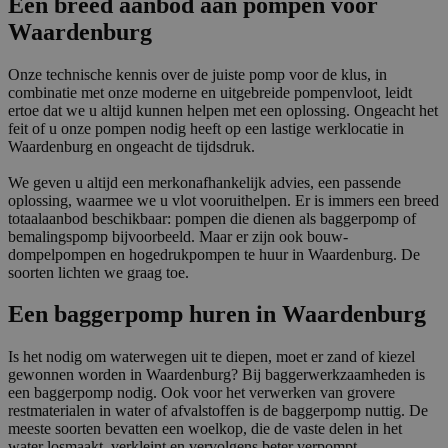
Een breed aanbod aan pompen voor
Waardenburg
Onze technische kennis over de juiste pomp voor de klus, in
combinatie met onze moderne en uitgebreide pompenvloot, leidt
ertoe dat we u altijd kunnen helpen met een oplossing. Ongeacht het
feit of u onze pompen nodig heeft op een lastige werklocatie in
Waardenburg en ongeacht de tijdsdruk.
We geven u altijd een merkonafhankelijk advies, een passende
oplossing, waarmee we u vlot vooruithelpen. Er is immers een breed
totaalaanbod beschikbaar: pompen die dienen als baggerpomp of
bemalingspomp bijvoorbeeld. Maar er zijn ook bouw-
dompelpompen en hogedrukpompen te huur in Waardenburg. De
soorten lichten we graag toe.
Een baggerpomp huren in Waardenburg
Is het nodig om waterwegen uit te diepen, moet er zand of kiezel
gewonnen worden in Waardenburg? Bij baggerwerkzaamheden is
een baggerpomp nodig. Ook voor het verwerken van grovere
restmaterialen in water of afvalstoffen is de baggerpomp nuttig. De
meeste soorten bevatten een woelkop, die de vaste delen in het
water losmaakt, verkleint en vervolgens beter verpompt.