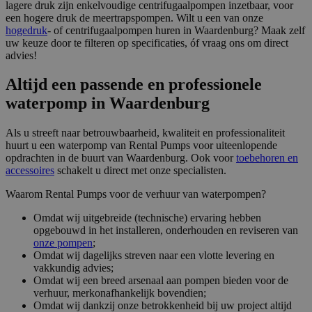
li_gc
5 maanden 4
Wo
LinkedIn
lagere druk zijn enkelvoudige centrifugaalpompen inzetbaar, voor
weken
om
Corporation
een hogere druk de meertrapspompen. Wilt u een van onze
va
.linkedin.com
hogedruk
- of centrifugaalpompen huren in Waardenburg? Maak zelf
sl
ge
uw keuze door te filteren op specificaties, óf vraag ons om direct
co
advies!
es
do
Altijd een passende en professionele
CookieScriptConsent
4 weken 2
De
CookieScript
waterpomp in Waardenburg
dagen
wo
www.rentalpumps.eu
do
Sc
om
Als u streeft naar betrouwbaarheid, kwaliteit en professionaliteit
co
huurt u een waterpomp van Rental Pumps voor uiteenlopende
va
opdrachten in de buurt van Waardenburg. Ook voor
toebehoren en
on
co
accessoires
schakelt u direct met onze specialisten.
va
Sc
Waarom Rental Pumps voor de verhuur van waterpompen?
no
Google Privacy Policy
co
Omdat wij uitgebreide (technische) ervaring hebben
PHPSESSID
Sessie
Co
PHP.net
opgebouwd in het installeren, onderhouden en reviseren van
ge
www.rentalpumps.eu
onze pompen
;
ap
Omdat wij dagelijks streven naar een vlotte levering en
ba
taa
vakkundig advies;
id
Omdat wij een breed arsenaal aan pompen bieden voor de
al
verhuur, merkonafhankelijk bovendien;
do
Omdat wij dankzij onze betrokkenheid bij uw project altijd
wo