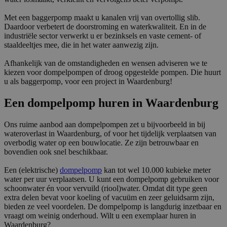
Met een baggerpomp maakt u kanalen vrij van overtollig slib.
Daardoor verbetert de doorstroming en waterkwaliteit. En in de
industriële sector verwerkt u er bezinksels en vaste cement- of
staaldeeltjes mee, die in het water aanwezig zijn.
Afhankelijk van de omstandigheden en wensen adviseren we te
kiezen voor dompelpompen of droog opgestelde pompen. Die huurt
u als baggerpomp, voor een project in Waardenburg!
Een dompelpomp huren in Waardenburg
Ons ruime aanbod aan dompelpompen zet u bijvoorbeeld in bij
wateroverlast in Waardenburg, of voor het tijdelijk verplaatsen van
overbodig water op een bouwlocatie. Ze zijn betrouwbaar en
bovendien ook snel beschikbaar.
Een (elektrische)
dompelpomp
kan tot wel 10.000 kubieke meter
water per uur verplaatsen. U kunt een dompelpomp gebruiken voor
schoonwater én voor vervuild (riool)water. Omdat dit type geen
extra delen bevat voor koeling of vacuüm en zeer geluidsarm zijn,
bieden ze veel voordelen. De dompelpomp is langdurig inzetbaar en
vraagt om weinig onderhoud. Wilt u een exemplaar huren in
Waardenburg?