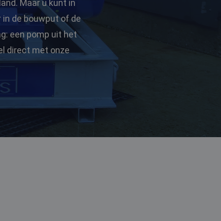
land. Maar u kunt in
r in de bouwput of de
ng: een pomp uit het
l direct met onze