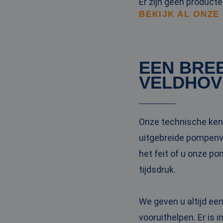
Er zijn geen product
BEKIJK AL ONZE
EEN BRE
VELDHOV
Onze technische kenn
uitgebreide pompenvl
het feit of u onze p
tijdsdruk.
We geven u altijd ee
vooruithelpen. Er is