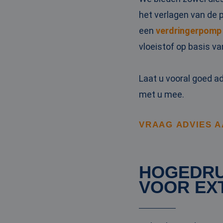
_clck
MUID
Micr
het verlagen van de 
Corp
.clar
een
verdringerpomp
_clsk
vloeistof op basis v
bcookie
Micr
Corp
.link
_ga
Laat u vooral goed a
MUID
Micr
Corp
.bin
met u mee.
SRM_B
Micr
VRAAG ADVIES 
Corp
.c.bi
MR
Micr
Corp
.c.cla
HOGEDRU
IDE
Goog
VOOR EX
.doub
test_cookie
Goog
.doub