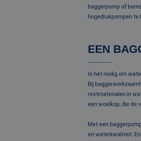
baggerpomp of bemal
hogedrukpompen te hu
EEN BAG
Is het nodig om wate
Bij baggerwerkzaamh
restmaterialen in wa
een woelkop, die de 
Met een baggerpomp m
en waterkwaliteit. En