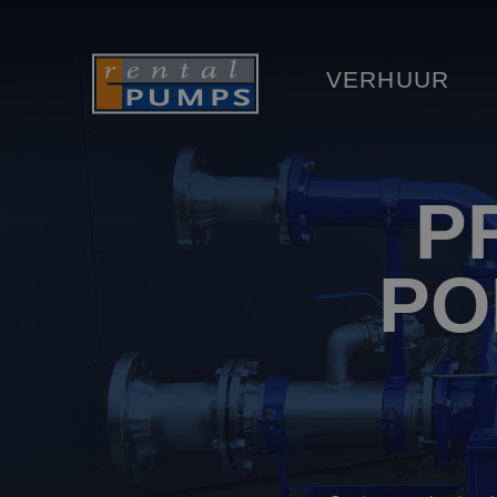
VERHUUR
P
PO