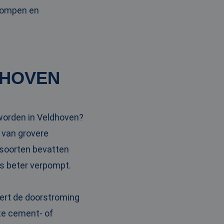
pompen en
DHOVEN
 worden in Veldhoven?
 van grovere
 soorten bevatten
ns beter verpompt.
tert de doorstroming
ste cement- of