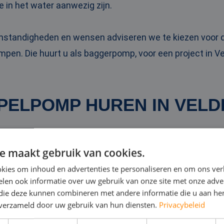
e in het water aanwezig zijn.
omstandigheden en wensen adviseren we te kiezen voo
pen. Die huurt u als baggerpomp, voor een project in V
PELPOMP HUREN IN VEL
 dompelpompen zet u bijvoorbeeld in bij wateroverlast i
e maakt gebruik van cookies.
tsen van overbodig water op een bouwlocatie. Ze zijn be
kies om inhoud en advertenties te personaliseren en om ons ver
eschikbaar.
len ook informatie over uw gebruik van onze site met onze adver
 die deze kunnen combineren met andere informatie die u aan hen
n verzameld door uw gebruik van hun diensten.
Privacybeleid
mpelpomp
kan tot wel 10.000 kubieke meter water per u