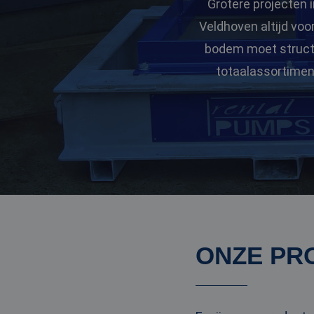
Grotere projecten i
Veldhoven altijd voo
bodem moet structur
totaalassortimen
ONZE PR