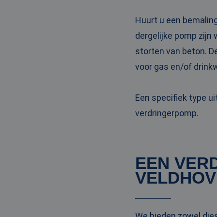
PHPSESSID
Huurt u een bemaling
dergelijke pomp zijn
storten van beton. D
voor gas en/of drinkw
__cf_bm
Een specifiek type u
__cf_bm
verdringerpomp.
Naam
EEN VER
Naam
fp_user_id
Aanbi
Naam
VELDHOV
Dome
_ga_3GSTBZP51E
_gcl_au
Goog
.ren
_ga_ZVQQH0XY8C
We bieden zowel die