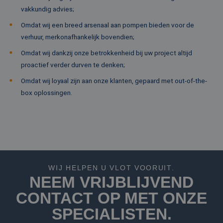
on
vakkundig advies;
co
va
Sc
Omdat wij een breed arsenaal aan pompen bieden voor de
no
verhuur, merkonafhankelijk bovendien;
Google Privacy Policy
co
PHPSESSID
Sessie
Co
PHP.net
Omdat wij dankzij onze betrokkenheid bij uw project altijd
ge
www.rentalpumps.eu
proactief verder durven te denken;
ap
ba
taa
Omdat wij loyaal zijn aan onze klanten, gepaard met out-of-the-
id
box oplossingen.
al
do
wo
om
va
ge
te
He
ge
wi
ge
WIJ HELPEN U VLOT VOORUIT.
nu
wo
NEEM VRIJBLIJVEND
ka
vo
CONTACT OP MET ONZE
ee
vo
SPECIALISTEN.
be
ee