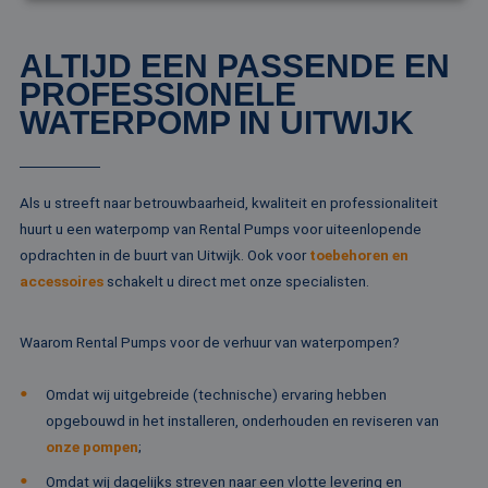
Strikt noodzakelijk
Prestatie
Targeting
ALTIJD EEN PASSENDE EN
Functioneel
Niet-geclassificeerd
PROFESSIONELE
WATERPOMP IN UITWIJK
Strikt noodzakelijke cookies maken de
kernfunctionaliteiten van de website mogelijk, zoals
gebruikersaanmelding en accountbeheer. De
website kan niet goed worden gebruikt zonder de
strikt noodzakelijke cookies.
Als u streeft naar betrouwbaarheid, kwaliteit en professionaliteit
Naam
Aanbieder / Domein
Vervaldatum
Om
huurt u een waterpomp van Rental Pumps voor uiteenlopende
li_gc
5 maanden 4
Wo
LinkedIn
opdrachten in de buurt van Uitwijk. Ook voor
toebehoren en
weken
om
Corporation
va
.linkedin.com
accessoires
schakelt u direct met onze specialisten.
sl
ge
co
es
Waarom Rental Pumps voor de verhuur van waterpompen?
do
CookieScriptConsent
4 weken 2
De
CookieScript
Omdat wij uitgebreide (technische) ervaring hebben
dagen
wo
www.rentalpumps.eu
do
opgebouwd in het installeren, onderhouden en reviseren van
Sc
onze pompen
;
om
co
va
Omdat wij dagelijks streven naar een vlotte levering en