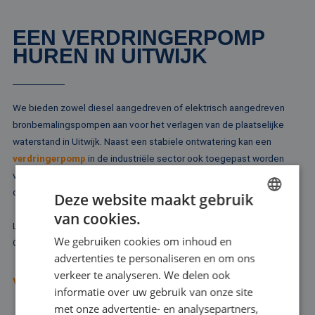
EEN VERDRINGERPOMP
HUREN IN UITWIJK
We bieden zowel diesel aangedreven of elektrisch aangedreven
bronbemalingspompen aan voor het verlagen van de plaatselijke
waterstand in Uitwijk. Naast een stabiele ontwatering kan een
verdringerpomp
in de industriële sector ook toegepast worden
voor het verplaatsen van vloeistof op basis van luchtaandrijving. In
dat geval is de verdringerpomp een membraanpomp.
Deze website maakt gebruik
van cookies.
DUTCH
Laat u vooral goed adviseren, voordat u een verdringerpomp huurt.
We gebruiken cookies om inhoud en
Onze ervaren adviseurs denken met u mee.
FRENCH
advertenties te personaliseren en om ons
GERMAN
verkeer te analyseren. We delen ook
VRAAG ADVIES AAN
informatie over uw gebruik van onze site
ENGLISH
met onze advertentie- en analysepartners,