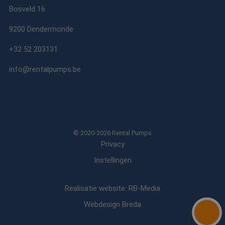
Bosveld 16
test_cookie
15 minuten
Deze cookie word
Google LLC
geplaatst door
.doubleclick.net
DoubleClick
9200 Dendermonde
(eigendom van
Google) om te
bepalen of de
+32 52 203131
browser van de
websitebezoeker
cookies onderste
info@rentalpumps.be
MR
1 week
Dit is een Microso
Microsoft
MSN 1st party co
Corporation
die we gebruiken
.c.bing.com
het gebruik van d
website voor inte
analyses te meten
ANONCHK
10 minuten
Deze cookie
Microsoft
© 2020-2026 Rental Pumps
verzamelt informa
Corporation
Privacy
over hoe de
.c.clarity.ms
eindgebruiker de
website gebruikt 
Instellingen
over eventuele
advertenties die 
eindgebruiker
mogelijk heeft ge
Realisatie website: RB-Media
voordat hij de
genoemde websit
Webdesign Breda
bezocht.
lidc
1 dag
Dit is een Microso
Microsoft