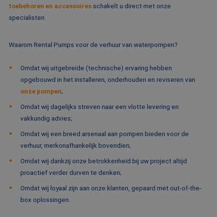
toebehoren en accessoires
schakelt u direct met onze
CookieScriptConsent
4 weken 2
De
CookieScript
dagen
wo
www.rentalpumps.eu
specialisten.
do
Sc
om
co
Waarom Rental Pumps voor de verhuur van waterpompen?
va
on
co
Omdat wij uitgebreide (technische) ervaring hebben
va
Sc
opgebouwd in het installeren, onderhouden en reviseren van
no
Google Privacy Policy
co
onze pompen
;
PHPSESSID
Sessie
Co
PHP.net
Omdat wij dagelijks streven naar een vlotte levering en
ge
www.rentalpumps.eu
vakkundig advies;
ap
ba
taa
Omdat wij een breed arsenaal aan pompen bieden voor de
id
verhuur, merkonafhankelijk bovendien;
al
do
wo
Omdat wij dankzij onze betrokkenheid bij uw project altijd
om
proactief verder durven te denken;
va
ge
te
Omdat wij loyaal zijn aan onze klanten, gepaard met out-of-the-
He
box oplossingen.
ge
wi
ge