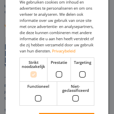
We gebruiken cookies om inhoud en
FRENCH
Laat u vooral goed adviseren, voordat u een verdringerpomp huurt.
advertenties te personaliseren en om ons
GERMAN
Onze ervaren adviseurs denken met u mee.
verkeer te analyseren. We delen ook
informatie over uw gebruik van onze site
ENGLISH
met onze advertentie- en analysepartners,
VRAAG ADVIES AAN
die deze kunnen combineren met andere
informatie die u aan hen heeft verstrekt of
die zij hebben verzameld door uw gebruik
HOGEDRUKPOMPEN
van hun diensten.
Privacybeleid
HUREN IN SPIJK GEM
LINGEWAAL VOOR EXTRA
Strikt
Prestatie
Targeting
VERMOGEN
noodzakelijk
Bij het bestrijden van brand, het schoonmaken van pijpleidingen of
Functioneel
Niet-
geclassificeerd
jetten zet u een hogedrukpomp in. Zo'n hogedrukpomp is ook
geschikt om als tijdelijke koelwatervoorziening te fungeren.
Soms is simpelweg extra drukverhoging nodig om de klus te klaren.