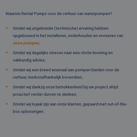
dagen
wo
www.rentalpumps.eu
do
Sc
Waarom Rental Pumps voor de verhuur van waterpompen?
om
co
va
Omdat wij uitgebreide (technische) ervaring hebben
on
co
opgebouwd in het installeren, onderhouden en reviseren van
va
Sc
onze pompen
;
no
Google Privacy Policy
co
Omdat wij dagelijks streven naar een vlotte levering en
PHPSESSID
Sessie
Co
PHP.net
vakkundig advies;
ge
www.rentalpumps.eu
ap
Omdat wij een breed arsenaal aan pompen bieden voor de
ba
taa
verhuur, merkonafhankelijk bovendien;
id
al
Omdat wij dankzij onze betrokkenheid bij uw project altijd
do
wo
proactief verder durven te denken;
om
va
Omdat wij loyaal zijn aan onze klanten, gepaard met out-of-the-
ge
te
box oplossingen.
He
ge
wi
ge
nu
wo