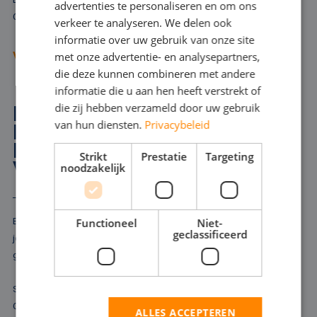
advertenties te personaliseren en om ons
GERMAN
Onze ervaren adviseurs denken met u mee.
verkeer te analyseren. We delen ook
informatie over uw gebruik van onze site
ENGLISH
met onze advertentie- en analysepartners,
VRAAG ADVIES AAN
die deze kunnen combineren met andere
informatie die u aan hen heeft verstrekt of
die zij hebben verzameld door uw gebruik
HOGEDRUKPOMPEN
van hun diensten.
Privacybeleid
HUREN IN
ROELOFARENDSVEEN
Strikt
Prestatie
Targeting
VOOR EXTRA VERMOGEN
noodzakelijk
Bij het bestrijden van brand, het schoonmaken van pijpleidingen of
Functioneel
Niet-
geclassificeerd
jetten zet u een hogedrukpomp in. Zo'n hogedrukpomp is ook
geschikt om als tijdelijke koelwatervoorziening te fungeren.
Soms is simpelweg extra drukverhoging nodig om de klus te klaren.
Onze vloot biedt elektrische- en dieselvarianten, die ervoor zorgen
ALLES ACCEPTEREN