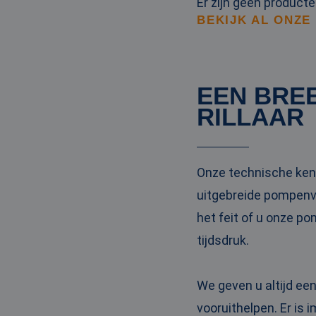
Er zijn geen product
BEKIJK AL ONZE
EEN BRE
RILLAAR
Onze technische kenn
uitgebreide pompenvl
het feit of u onze po
tijdsdruk.
We geven u altijd ee
vooruithelpen. Er is