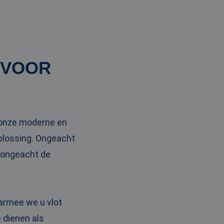
 VOOR
t onze moderne en
oplossing. Ongeacht
n ongeacht de
armee we u vlot
 dienen als