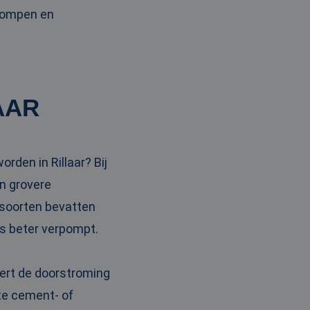
pompen en
AAR
rden in Rillaar? Bij
n grovere
 soorten bevatten
ns beter verpompt.
tert de doorstroming
ste cement- of