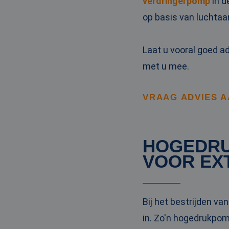
verdringerpomp
in d
_clck
MUID
Micr
Corp
op basis van luchtaa
.clar
_clsk
Laat u vooral goed a
bcookie
Micr
Corp
met u mee.
.link
_ga
MUID
Micr
Corp
.bin
VRAAG ADVIES 
SRM_B
Micr
Corp
.c.bi
HOGEDRU
MR
Micr
VOOR EX
Corp
.c.cla
IDE
Goog
.doub
Bij het bestrijden v
in. Zo'n hogedrukpomp
test_cookie
Goog
.doub