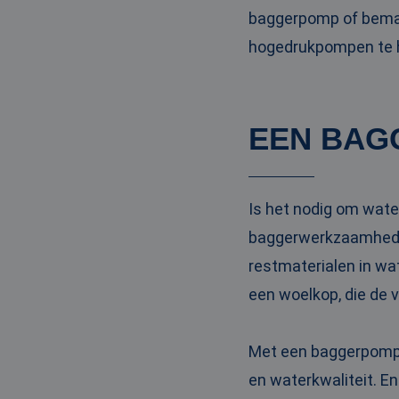
baggerpomp of bemal
hogedrukpompen te hu
EEN BAG
Is het nodig om wate
baggerwerkzaamheden
restmaterialen in wa
een woelkop, die de 
Met een baggerpomp m
en waterkwaliteit. En