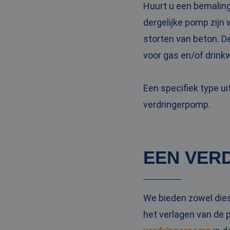
Huurt u een bemaling
PHPSESSID
dergelijke pomp zijn
storten van beton. D
voor gas en/of drinkw
__cf_bm
Een specifiek type u
verdringerpomp.
__cf_bm
EEN VER
Naam
Naam
fp_user_id
Aanbi
Naam
Dome
_ga_3GSTBZP51E
We bieden zowel die
_gcl_au
Goog
.ren
het verlagen van de p
_ga_ZVQQH0XY8C