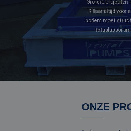
Grotere projecten i
Rillaar altijd voo
bodem moet structur
totaalassortime
ONZE PR