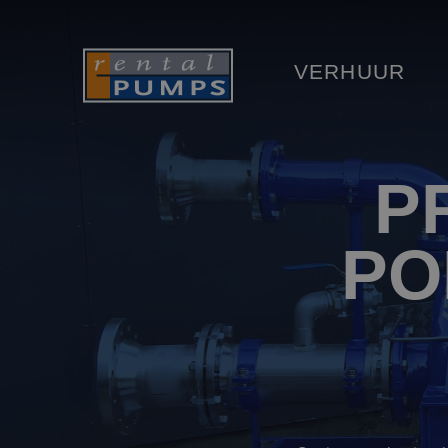
VERHUUR
P
PO