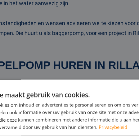
e in het water aanwezig zijn.
omstandigheden en wensen adviseren we te kiezen voo
pen. Die huurt u als baggerpomp, voor een project in Ril
PELPOMP HUREN IN RILL
dompelpompen zet u bijvoorbeeld in bij wateroverlast in 
e maakt gebruik van cookies.
n van overbodig water op een bouwlocatie. Ze zijn betrou
kies om inhoud en advertenties te personaliseren en om ons ver
.
len ook informatie over uw gebruik van onze site met onze adver
 die deze kunnen combineren met andere informatie die u aan hen
n verzameld door uw gebruik van hun diensten.
Privacybeleid
mpelpomp
kan tot wel 10.000 kubieke meter water per u