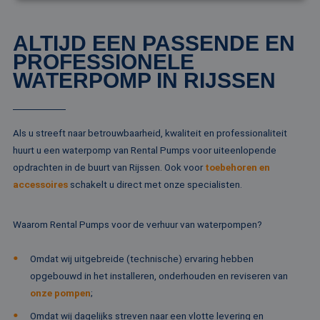
Strikt noodzakelijk
Prestatie
Targeting
ALTIJD EEN PASSENDE EN
Functioneel
Niet-geclassificeerd
PROFESSIONELE
WATERPOMP IN RIJSSEN
Strikt noodzakelijke cookies maken de
kernfunctionaliteiten van de website mogelijk, zoals
gebruikersaanmelding en accountbeheer. De
website kan niet goed worden gebruikt zonder de
strikt noodzakelijke cookies.
Als u streeft naar betrouwbaarheid, kwaliteit en professionaliteit
Naam
Aanbieder / Domein
Vervaldatum
Om
huurt u een waterpomp van Rental Pumps voor uiteenlopende
li_gc
5 maanden 4
Wo
LinkedIn
opdrachten in de buurt van Rijssen. Ook voor
toebehoren en
weken
om
Corporation
va
.linkedin.com
accessoires
schakelt u direct met onze specialisten.
sl
ge
co
es
Waarom Rental Pumps voor de verhuur van waterpompen?
do
CookieScriptConsent
4 weken 2
De
CookieScript
Omdat wij uitgebreide (technische) ervaring hebben
dagen
wo
www.rentalpumps.eu
do
opgebouwd in het installeren, onderhouden en reviseren van
Sc
onze pompen
;
om
co
va
Omdat wij dagelijks streven naar een vlotte levering en