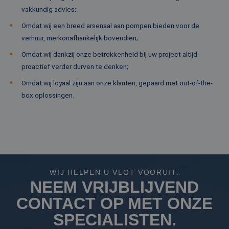
on
vakkundig advies;
co
va
Sc
Omdat wij een breed arsenaal aan pompen bieden voor de
no
verhuur, merkonafhankelijk bovendien;
Google Privacy Policy
co
PHPSESSID
Sessie
Co
PHP.net
Omdat wij dankzij onze betrokkenheid bij uw project altijd
ge
www.rentalpumps.eu
proactief verder durven te denken;
ap
ba
taa
Omdat wij loyaal zijn aan onze klanten, gepaard met out-of-the-
id
box oplossingen.
al
do
wo
om
va
ge
te
He
ge
wi
ge
WIJ HELPEN U VLOT VOORUIT.
nu
wo
NEEM VRIJBLIJVEND
ka
vo
CONTACT OP MET ONZE
ee
vo
SPECIALISTEN.
be
ee