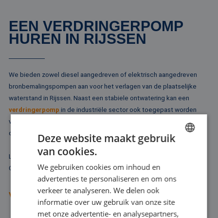
EEN VERDRINGERPOMP
HUREN IN RIJSSEN
We bieden zowel diesel aangedreven of elektrisch aangedreven
bronbemalingspompen aan voor het verlagen van de plaatselijke
waterstand in Rijssen. Naast een stabiele ontwatering kan een
verdringerpomp
in de industriële sector ook toegepast worden
voor het verplaatsen van vloeistof op basis van luchtaandrijving. In
dat geval is de verdringerpomp een membraanpomp.
Deze website maakt gebruik
van cookies.
DUTCH
Laat u vooral goed adviseren, voordat u een verdringerpomp huurt.
We gebruiken cookies om inhoud en
Onze ervaren adviseurs denken met u mee.
FRENCH
advertenties te personaliseren en om ons
GERMAN
verkeer te analyseren. We delen ook
VRAAG ADVIES AAN
informatie over uw gebruik van onze site
ENGLISH
met onze advertentie- en analysepartners,