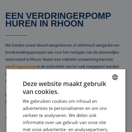
EEN VERDRINGERPOMP
HUREN IN RHOON
We bieden zowel diesel aangedreven of elektrisch aangedreven
bronbemalingspompen aan voor het verlagen van de plaatselijke
waterstand in Rhoon. Naast een stabiele ontwatering kan een
verdringerpomp
in de industriële sector ook toegepast worden
voor het verplaatsen van vloeistof op basis van luchtaandrijving. In
dat geval is de verdringerpomp een membraanpomp.
Deze website maakt gebruik
van cookies.
DUTCH
Laat u vooral goed adviseren, voordat u een verdringerpomp huurt.
We gebruiken cookies om inhoud en
Onze ervaren adviseurs denken met u mee.
FRENCH
advertenties te personaliseren en om ons
GERMAN
verkeer te analyseren. We delen ook
VRAAG ADVIES AAN
informatie over uw gebruik van onze site
ENGLISH
met onze advertentie- en analysepartners,