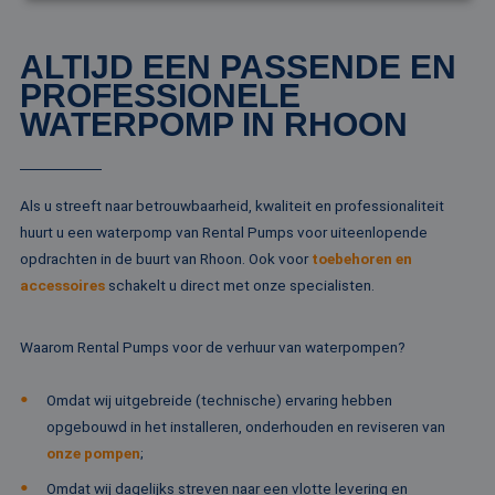
Strikt noodzakelijk
Prestatie
Targeting
ALTIJD EEN PASSENDE EN
Functioneel
Niet-geclassificeerd
PROFESSIONELE
WATERPOMP IN RHOON
Strikt noodzakelijke cookies maken de
kernfunctionaliteiten van de website mogelijk, zoals
gebruikersaanmelding en accountbeheer. De
website kan niet goed worden gebruikt zonder de
strikt noodzakelijke cookies.
Als u streeft naar betrouwbaarheid, kwaliteit en professionaliteit
Naam
Aanbieder / Domein
Vervaldatum
Om
huurt u een waterpomp van Rental Pumps voor uiteenlopende
li_gc
5 maanden 4
Wo
LinkedIn
opdrachten in de buurt van Rhoon. Ook voor
toebehoren en
weken
om
Corporation
va
.linkedin.com
accessoires
schakelt u direct met onze specialisten.
sl
ge
co
es
Waarom Rental Pumps voor de verhuur van waterpompen?
do
CookieScriptConsent
4 weken 2
De
CookieScript
Omdat wij uitgebreide (technische) ervaring hebben
dagen
wo
www.rentalpumps.eu
do
opgebouwd in het installeren, onderhouden en reviseren van
Sc
onze pompen
;
om
co
va
Omdat wij dagelijks streven naar een vlotte levering en