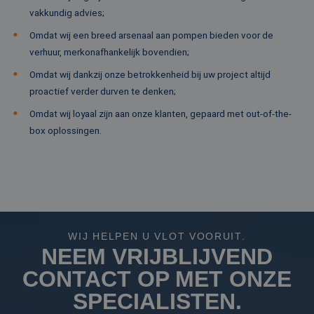
on
vakkundig advies;
co
va
Sc
Omdat wij een breed arsenaal aan pompen bieden voor de
no
verhuur, merkonafhankelijk bovendien;
Google Privacy Policy
co
PHPSESSID
Sessie
Co
PHP.net
Omdat wij dankzij onze betrokkenheid bij uw project altijd
ge
www.rentalpumps.eu
proactief verder durven te denken;
ap
ba
taa
Omdat wij loyaal zijn aan onze klanten, gepaard met out-of-the-
id
box oplossingen.
al
do
wo
om
va
ge
te
He
ge
wi
ge
WIJ HELPEN U VLOT VOORUIT.
nu
wo
NEEM VRIJBLIJVEND
ka
vo
CONTACT OP MET ONZE
ee
vo
SPECIALISTEN.
be
ee