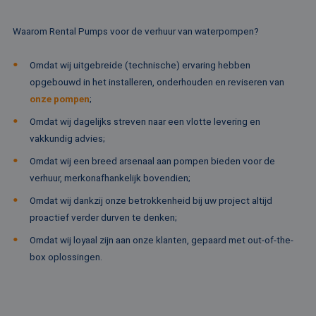
dagen
wo
www.rentalpumps.eu
do
Sc
Waarom Rental Pumps voor de verhuur van waterpompen?
om
co
va
Omdat wij uitgebreide (technische) ervaring hebben
on
co
opgebouwd in het installeren, onderhouden en reviseren van
va
Sc
onze pompen
;
no
Google Privacy Policy
co
Omdat wij dagelijks streven naar een vlotte levering en
PHPSESSID
Sessie
Co
PHP.net
vakkundig advies;
ge
www.rentalpumps.eu
ap
Omdat wij een breed arsenaal aan pompen bieden voor de
ba
taa
verhuur, merkonafhankelijk bovendien;
id
al
Omdat wij dankzij onze betrokkenheid bij uw project altijd
do
wo
proactief verder durven te denken;
om
va
Omdat wij loyaal zijn aan onze klanten, gepaard met out-of-the-
ge
te
box oplossingen.
He
ge
wi
ge
nu
wo