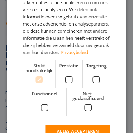
advertenties te personaliseren en om ons
GERMAN
Onze ervaren adviseurs denken met u mee.
verkeer te analyseren. We delen ook
informatie over uw gebruik van onze site
ENGLISH
met onze advertentie- en analysepartners,
VRAAG ADVIES AAN
die deze kunnen combineren met andere
informatie die u aan hen heeft verstrekt of
die zij hebben verzameld door uw gebruik
HOGEDRUKPOMPEN
van hun diensten.
Privacybeleid
HUREN IN OOSTERHOUT
GL VOOR EXTRA
Strikt
Prestatie
Targeting
VERMOGEN
noodzakelijk
Bij het bestrijden van brand, het schoonmaken van pijpleidingen of
Functioneel
Niet-
geclassificeerd
jetten zet u een hogedrukpomp in. Zo'n hogedrukpomp is ook
geschikt om als tijdelijke koelwatervoorziening te fungeren.
Soms is simpelweg extra drukverhoging nodig om de klus te klaren.
Onze vloot biedt elektrische- en dieselvarianten, die ervoor zorgen
ALLES ACCEPTEREN