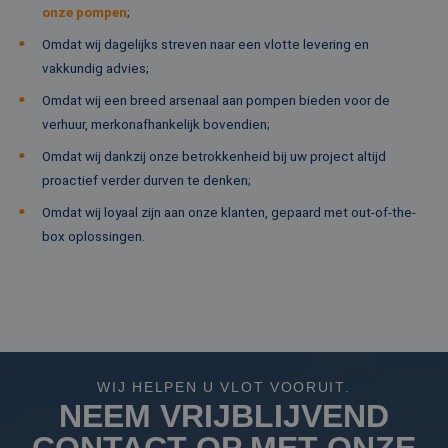
co
onze pompen
;
va
on
co
Omdat wij dagelijks streven naar een vlotte levering en
va
vakkundig advies;
Sc
no
Google Privacy Policy
co
Omdat wij een breed arsenaal aan pompen bieden voor de
verhuur, merkonafhankelijk bovendien;
PHPSESSID
Sessie
Co
PHP.net
ge
www.rentalpumps.eu
Omdat wij dankzij onze betrokkenheid bij uw project altijd
ap
ba
proactief verder durven te denken;
taa
id
Omdat wij loyaal zijn aan onze klanten, gepaard met out-of-the-
al
do
box oplossingen.
wo
om
va
ge
te
He
ge
wi
ge
nu
wo
WIJ HELPEN U VLOT VOORUIT.
ka
NEEM VRIJBLIJVEND
vo
ee
vo