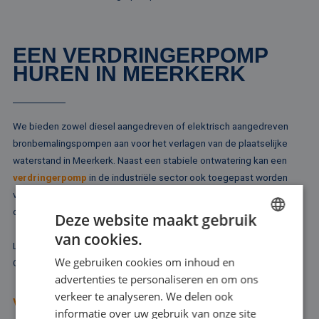
EEN VERDRINGERPOMP
HUREN IN MEERKERK
We bieden zowel diesel aangedreven of elektrisch aangedreven
bronbemalingspompen aan voor het verlagen van de plaatselijke
waterstand in Meerkerk. Naast een stabiele ontwatering kan een
verdringerpomp
in de industriële sector ook toegepast worden
voor het verplaatsen van vloeistof op basis van luchtaandrijving. In
dat geval is de verdringerpomp een membraanpomp.
Deze website maakt gebruik
van cookies.
DUTCH
Laat u vooral goed adviseren, voordat u een verdringerpomp huurt.
We gebruiken cookies om inhoud en
Onze ervaren adviseurs denken met u mee.
FRENCH
advertenties te personaliseren en om ons
GERMAN
verkeer te analyseren. We delen ook
VRAAG ADVIES AAN
informatie over uw gebruik van onze site
ENGLISH