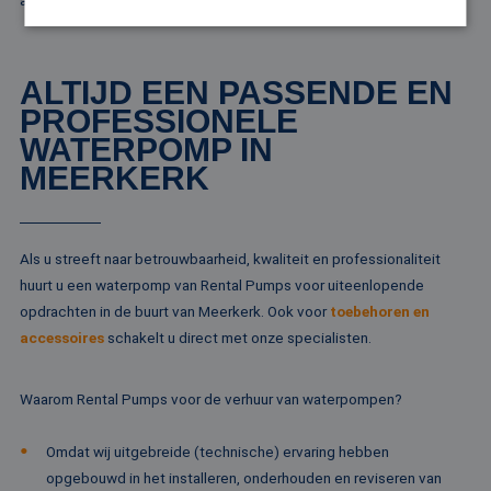
advies!
Strikt noodzakelijk
Prestatie
Targeting
ALTIJD EEN PASSENDE EN
Functioneel
Niet-geclassificeerd
PROFESSIONELE
WATERPOMP IN
Strikt noodzakelijke cookies maken de
kernfunctionaliteiten van de website mogelijk, zoals
MEERKERK
gebruikersaanmelding en accountbeheer. De
website kan niet goed worden gebruikt zonder de
strikt noodzakelijke cookies.
Naam
Aanbieder / Domein
Vervaldatum
Om
Als u streeft naar betrouwbaarheid, kwaliteit en professionaliteit
li_gc
5 maanden 4
Wo
LinkedIn
huurt u een waterpomp van Rental Pumps voor uiteenlopende
weken
om
Corporation
va
.linkedin.com
opdrachten in de buurt van Meerkerk. Ook voor
toebehoren en
sl
accessoires
schakelt u direct met onze specialisten.
ge
co
es
do
Waarom Rental Pumps voor de verhuur van waterpompen?
CookieScriptConsent
4 weken 2
De
CookieScript
dagen
wo
www.rentalpumps.eu
do
Omdat wij uitgebreide (technische) ervaring hebben
Sc
om
opgebouwd in het installeren, onderhouden en reviseren van