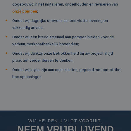
om
opgebouwd in het installeren, onderhouden en reviseren van
co
va
onze pompen
;
on
co
Omdat wij dagelijks streven naar een vlotte levering en
va
Sc
vakkundig advies;
no
Google Privacy Policy
co
Omdat wij een breed arsenaal aan pompen bieden voor de
PHPSESSID
Sessie
Co
PHP.net
verhuur, merkonafhankelijk bovendien;
ge
www.rentalpumps.eu
ap
Omdat wij dankzij onze betrokkenheid bij uw project altijd
ba
taa
proactief verder durven te denken;
id
al
Omdat wij loyaal zijn aan onze klanten, gepaard met out-of-the-
do
wo
box oplossingen.
om
va
ge
te
He
ge
wi
ge
nu
wo
ka
WIJ HELPEN U VLOT VOORUIT.
vo
NEEM VRIJBLIJVEND
ee