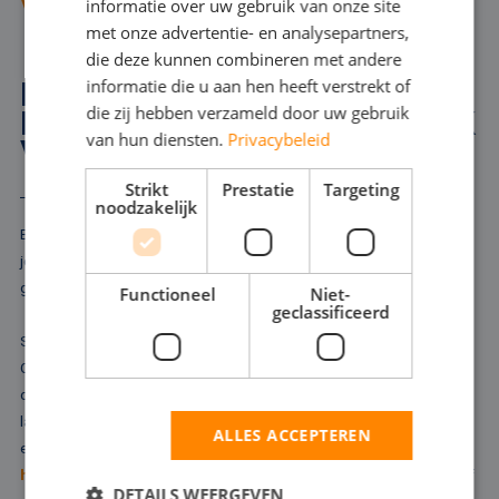
VRAAG ADVIES AAN
informatie over uw gebruik van onze site
ENGLISH
met onze advertentie- en analysepartners,
die deze kunnen combineren met andere
informatie die u aan hen heeft verstrekt of
HOGEDRUKPOMPEN
die zij hebben verzameld door uw gebruik
HUREN IN HONSELERSDIJK
van hun diensten.
Privacybeleid
VOOR EXTRA VERMOGEN
Strikt
Prestatie
Targeting
noodzakelijk
Bij het bestrijden van brand, het schoonmaken van pijpleidingen of
jetten zet u een hogedrukpomp in. Zo'n hogedrukpomp is ook
geschikt om als tijdelijke koelwatervoorziening te fungeren.
Functioneel
Niet-
geclassificeerd
Soms is simpelweg extra drukverhoging nodig om de klus te klaren.
Onze vloot biedt elektrische- en dieselvarianten, die ervoor zorgen
dat uw proces of productie niet stil komt te liggen. Voor de wat
lagere druk zijn enkelvoudige centrifugaalpompen inzetbaar, voor
ALLES ACCEPTEREN
een hogere druk de meertrapspompen. Wilt u een van onze
hogedruk
- of centrifugaalpompen huren in Honselersdijk? Maak zelf
DETAILS WEERGEVEN