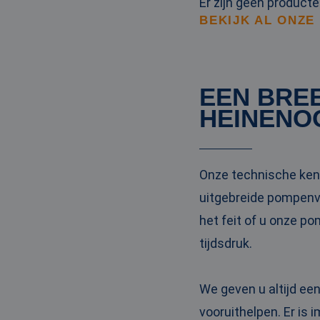
Er zijn geen product
BEKIJK AL ONZE
EEN BRE
HEINENO
Onze technische kenn
uitgebreide pompenvl
het feit of u onze p
tijdsdruk.
We geven u altijd ee
vooruithelpen. Er is