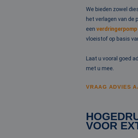
_clck
MUID
Micr
We bieden zowel die
Corp
.clar
het verlagen van de 
_clsk
een
verdringerpomp
bcookie
Micr
Corp
vloeistof op basis v
.link
_ga
MUID
Micr
Corp
.bin
Laat u vooral goed a
met u mee.
SRM_B
Micr
Corp
.c.bi
VRAAG ADVIES 
MR
Micr
Corp
.c.cla
IDE
Goog
HOGEDRU
.doub
VOOR EX
test_cookie
Goog
.doub