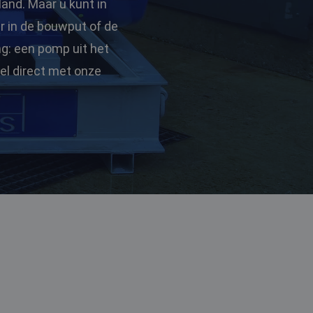
land. Maar u kunt in
r in de bouwput of de
ng: een pomp uit het
el direct met onze