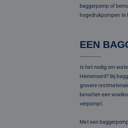
baggerpomp of bemal
hogedrukpompen te hu
EEN BAG
Is het nodig om wate
Heinenoord? Bij bag
grovere restmaterial
bevatten een woelkop
verpompt.
Met een baggerpomp m