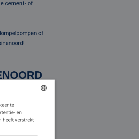
ste cement- of
r dompelpompen of
einenoord!
NENOORD
in Heinenoord, of
keer te
DUTCH
jn betrouwbaar en
tentie- en
FRENCH
 heeft verstrekt
GERMAN
ENGLISH