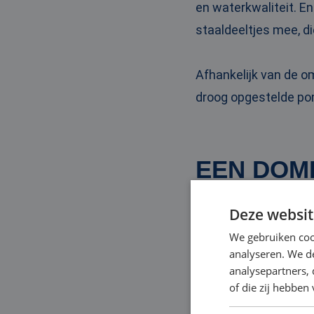
en waterkwaliteit. En
staaldeeltjes mee, di
Afhankelijk van de 
droog opgestelde pom
EEN DOM
Deze websit
Ons ruime aanbod aan
We gebruiken coo
voor het tijdelijk ve
analyseren. We de
bovendien ook snel b
analysepartners,
of die zij hebbe