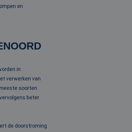
pompen en
NENOORD
worden in
et verwerken van
e meeste soorten
 vervolgens beter
tert de doorstroming