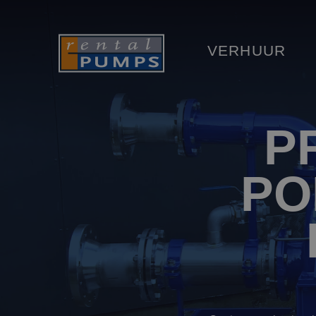
VERHUUR
P
PO