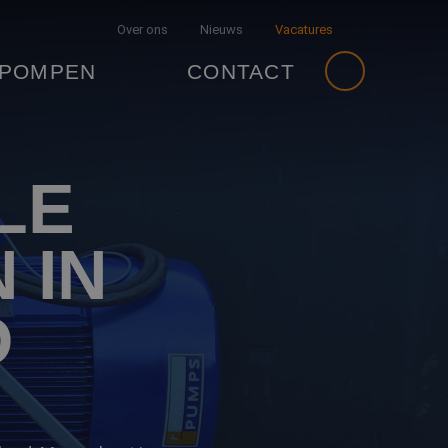
Over ons
Nieuws
Vacatures
 POMPEN
CONTACT
LE
 IN
D