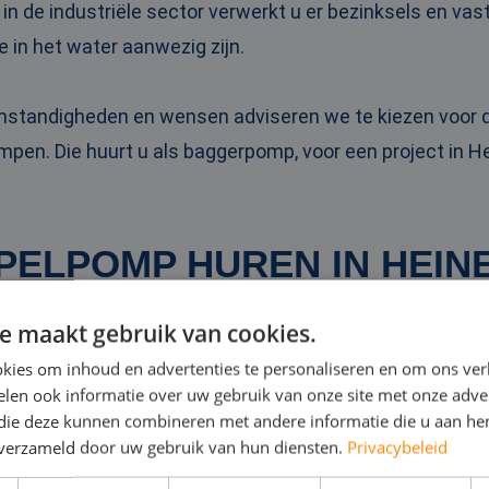
 in de industriële sector verwerkt u er bezinksels en va
e in het water aanwezig zijn.
omstandigheden en wensen adviseren we te kiezen voo
pen. Die huurt u als baggerpomp, voor een project in H
PELPOMP HUREN IN HEI
e maakt gebruik van cookies.
 dompelpompen zet u bijvoorbeeld in bij wateroverlast 
kies om inhoud en advertenties te personaliseren en om ons ver
rplaatsen van overbodig water op een bouwlocatie. Ze zi
len ook informatie over uw gebruik van onze site met onze adver
eschikbaar.
 die deze kunnen combineren met andere informatie die u aan hen
n verzameld door uw gebruik van hun diensten.
Privacybeleid