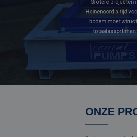
Grotere projecten i
Heinenoord altijd vo
bodem moet structur
totaalassortiment
ONZE PR