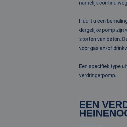
namelijk continu weg
PHPSESSID
Huurt u een bemaling
dergelijke pomp zijn
storten van beton. D
__cf_bm
voor gas en/of drinkw
__cf_bm
Een specifiek type u
verdringerpomp.
Naam
Naam
fp_user_id
Aanbi
Naam
EEN VER
Dome
_ga_3GSTBZP51E
HEINENO
_gcl_au
Goog
.ren
_ga_ZVQQH0XY8C