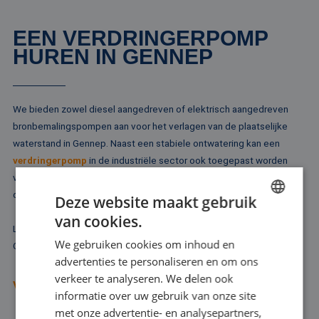
EEN VERDRINGERPOMP
HUREN IN GENNEP
We bieden zowel diesel aangedreven of elektrisch aangedreven
bronbemalingspompen aan voor het verlagen van de plaatselijke
waterstand in Gennep. Naast een stabiele ontwatering kan een
verdringerpomp
in de industriële sector ook toegepast worden
voor het verplaatsen van vloeistof op basis van luchtaandrijving. In
dat geval is de verdringerpomp een membraanpomp.
Deze website maakt gebruik
van cookies.
DUTCH
Laat u vooral goed adviseren, voordat u een verdringerpomp huurt.
We gebruiken cookies om inhoud en
Onze ervaren adviseurs denken met u mee.
FRENCH
advertenties te personaliseren en om ons
GERMAN
verkeer te analyseren. We delen ook
VRAAG ADVIES AAN
informatie over uw gebruik van onze site
ENGLISH
met onze advertentie- en analysepartners,