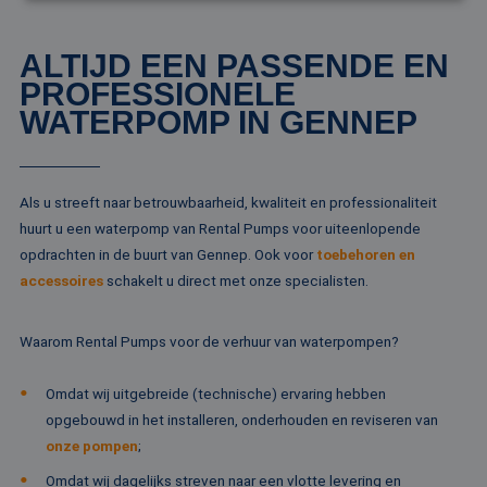
Strikt noodzakelijk
Prestatie
Targeting
ALTIJD EEN PASSENDE EN
Functioneel
Niet-geclassificeerd
PROFESSIONELE
WATERPOMP IN GENNEP
Strikt noodzakelijke cookies maken de
kernfunctionaliteiten van de website mogelijk, zoals
gebruikersaanmelding en accountbeheer. De
website kan niet goed worden gebruikt zonder de
strikt noodzakelijke cookies.
Als u streeft naar betrouwbaarheid, kwaliteit en professionaliteit
Naam
Aanbieder / Domein
Vervaldatum
Om
huurt u een waterpomp van Rental Pumps voor uiteenlopende
li_gc
5 maanden 4
Wo
LinkedIn
opdrachten in de buurt van Gennep. Ook voor
toebehoren en
weken
om
Corporation
va
.linkedin.com
accessoires
schakelt u direct met onze specialisten.
sl
ge
co
es
Waarom Rental Pumps voor de verhuur van waterpompen?
do
CookieScriptConsent
4 weken 2
De
CookieScript
Omdat wij uitgebreide (technische) ervaring hebben
dagen
wo
www.rentalpumps.eu
do
opgebouwd in het installeren, onderhouden en reviseren van
Sc
onze pompen
;
om
co
va
Omdat wij dagelijks streven naar een vlotte levering en