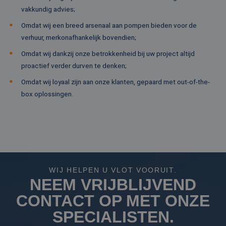
on
vakkundig advies;
co
va
Sc
Omdat wij een breed arsenaal aan pompen bieden voor de
no
verhuur, merkonafhankelijk bovendien;
Google Privacy Policy
co
PHPSESSID
Sessie
Co
PHP.net
Omdat wij dankzij onze betrokkenheid bij uw project altijd
ge
www.rentalpumps.eu
proactief verder durven te denken;
ap
ba
taa
Omdat wij loyaal zijn aan onze klanten, gepaard met out-of-the-
id
box oplossingen.
al
do
wo
om
va
ge
te
He
ge
wi
ge
WIJ HELPEN U VLOT VOORUIT.
nu
wo
NEEM VRIJBLIJVEND
ka
vo
CONTACT OP MET ONZE
ee
vo
SPECIALISTEN.
be
ee