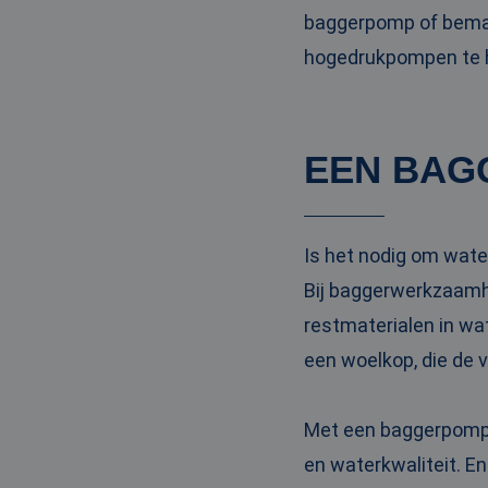
baggerpomp of bemal
hogedrukpompen te hu
EEN BAG
Is het nodig om wate
Bij baggerwerkzaamh
restmaterialen in wa
een woelkop, die de 
Met een baggerpomp m
en waterkwaliteit. En