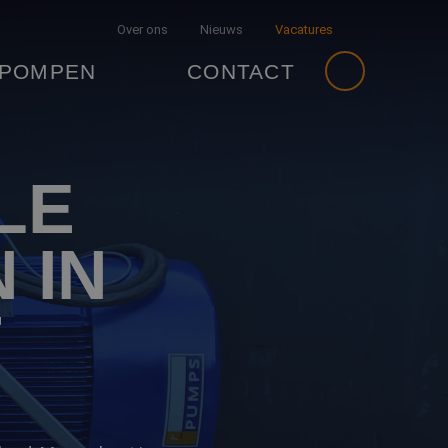
Over ons
Nieuws
Vacatures
 POMPEN
CONTACT
LE
 IN
T