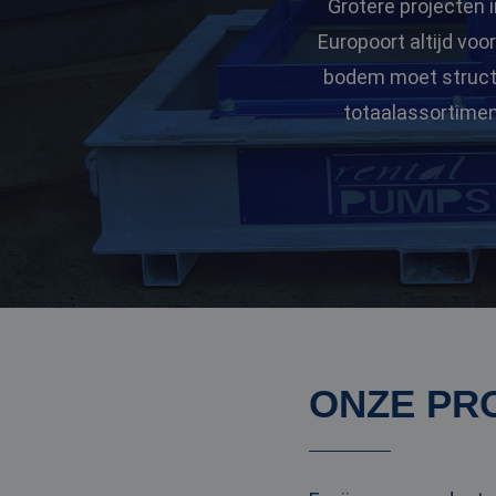
Grotere projecten i
Europoort altijd vo
bodem moet structur
totaalassortimen
ONZE PR