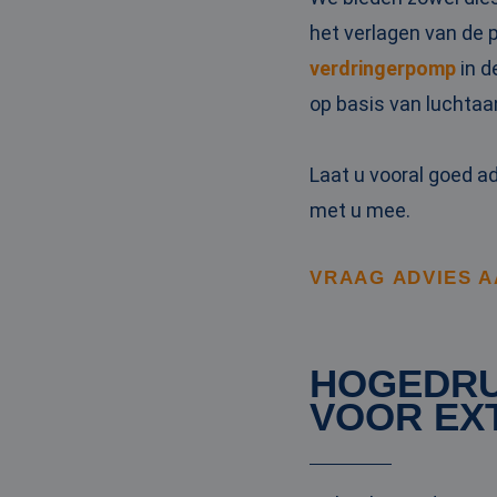
_clck
MUID
Micr
het verlagen van de 
Corp
.clar
verdringerpomp
in d
_clsk
op basis van luchtaa
bcookie
Micr
Corp
.link
_ga
Laat u vooral goed a
MUID
Micr
Corp
.bin
met u mee.
SRM_B
Micr
VRAAG ADVIES 
Corp
.c.bi
MR
Micr
Corp
.c.cla
HOGEDRU
IDE
Goog
VOOR EX
.doub
test_cookie
Goog
.doub