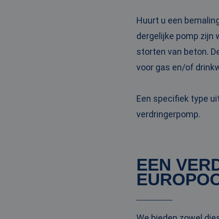
PHPSESSID
Huurt u een bemaling
dergelijke pomp zijn
storten van beton. D
voor gas en/of drinkw
__cf_bm
Een specifiek type u
__cf_bm
verdringerpomp.
Naam
EEN VER
Naam
fp_user_id
Aanbi
Naam
EUROPO
Dome
_ga_3GSTBZP51E
_gcl_au
Goog
.ren
_ga_ZVQQH0XY8C
We bieden zowel die