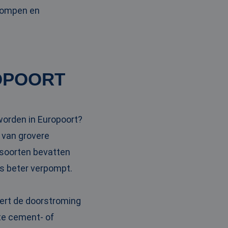
pompen en
OPOORT
worden in Europoort?
 van grovere
 soorten bevatten
ns beter verpompt.
tert de doorstroming
ste cement- of