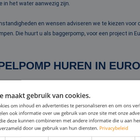
e in het water aanwezig zijn.
omstandigheden en wensen adviseren we te kiezen voo
pen. Die huurt u als baggerpomp, voor een project in Eu
PELPOMP HUREN IN EUR
 dompelpompen zet u bijvoorbeeld in bij wateroverlast i
e maakt gebruik van cookies.
tsen van overbodig water op een bouwlocatie. Ze zijn be
kies om inhoud en advertenties te personaliseren en om ons ver
eschikbaar.
len ook informatie over uw gebruik van onze site met onze adver
 die deze kunnen combineren met andere informatie die u aan hen
n verzameld door uw gebruik van hun diensten.
Privacybeleid
mpelpomp
kan tot wel 10.000 kubieke meter water per u