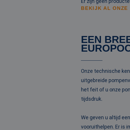
Er zijn geen product
BEKIJK AL ONZE
EEN BRE
EUROPO
Onze technische kenn
uitgebreide pompenvl
het feit of u onze p
tijdsdruk.
We geven u altijd ee
vooruithelpen. Er is