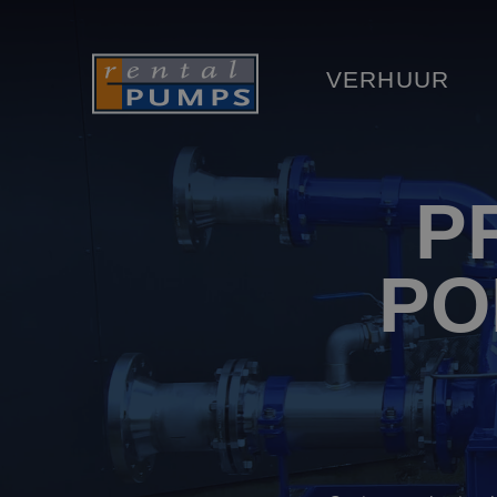
VERHUUR
P
PO