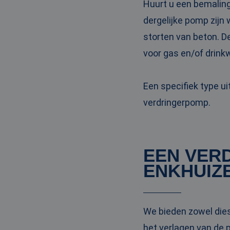
Huurt u een bemaling
PHPSESSID
dergelijke pomp zijn
storten van beton. D
voor gas en/of drinkw
__cf_bm
Een specifiek type u
verdringerpomp.
__cf_bm
EEN VER
Naam
ENKHUIZ
Naam
fp_user_id
Aanbi
Naam
Dome
_ga_3GSTBZP51E
_gcl_au
Goog
.ren
We bieden zowel die
_ga_ZVQQH0XY8C
het verlagen van de 