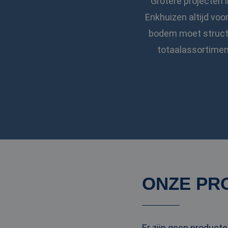
Grotere projecten i
Enkhuizen altijd voo
bodem moet structur
totaalassortimen
ONZE PR
Er zijn geen product