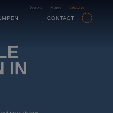
Over ons
Nieuws
Vacatures
OMPEN
CONTACT
LE
 IN