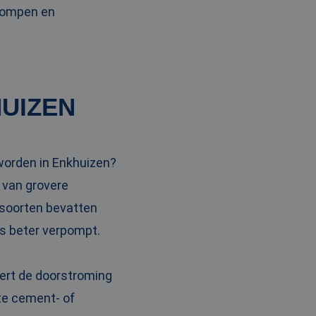
pompen en
UIZEN
worden in Enkhuizen?
 van grovere
 soorten bevatten
ns beter verpompt.
tert de doorstroming
ste cement- of