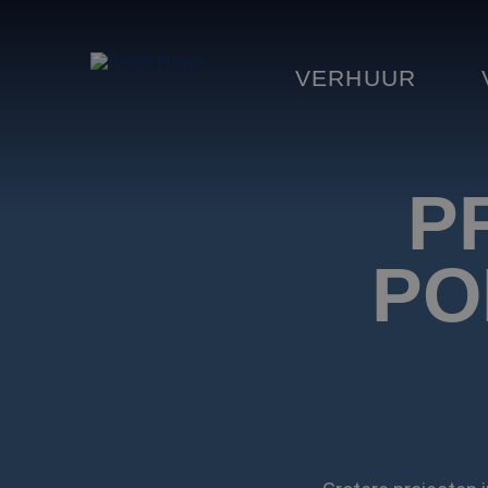
VERHUUR
P
PO