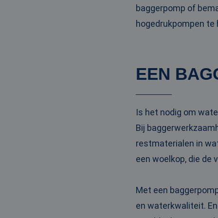
baggerpomp of bemal
hogedrukpompen te hu
EEN BAG
Is het nodig om wate
Bij baggerwerkzaamh
restmaterialen in wa
een woelkop, die de 
Met een baggerpomp m
en waterkwaliteit. En