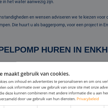
e in het water aanwezig zijn.
omstandigheden en wensen adviseren we te kiezen voo
pen. Die huurt u als baggerpomp, voor een project in E
PELPOMP HUREN IN ENKH
 dompelpompen zet u bijvoorbeeld in bij wateroverlast i
e maakt gebruik van cookies.
tsen van overbodig water op een bouwlocatie. Ze zijn be
kies om inhoud en advertenties te personaliseren en om ons ver
eschikbaar.
len ook informatie over uw gebruik van onze site met onze adver
 die deze kunnen combineren met andere informatie die u aan hen
n verzameld door uw gebruik van hun diensten.
Privacybeleid
mpelpomp
kan tot wel 10.000 kubieke meter water per u
gebruiken voor schoonwater én voor vervuild (riool)wat