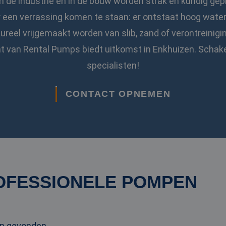
n de industrie en in de bouw worden strak en kundig gep
r een verrassing komen te staan: er ontstaat hoog wate
eel vrijgemaakt worden van slib, zand of verontreinigi
t van Rental Pumps biedt uitkomst in Enkhuizen. Schake
specialisten!
CONTACT OPNEMEN
OFESSIONELE POMPEN
en gevonden