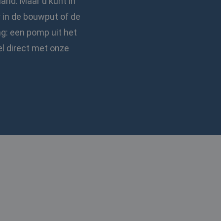
land. Maar u kunt in
r in de bouwput of de
ng: een pomp uit het
l direct met onze