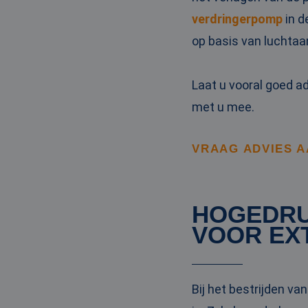
_clck
MUID
Micr
verdringerpomp
in d
Corp
.clar
op basis van luchtaa
_clsk
bcookie
Micr
Corp
Laat u vooral goed a
.link
_ga
met u mee.
MUID
Micr
Corp
.bin
VRAAG ADVIES 
SRM_B
Micr
Corp
.c.bi
HOGEDRU
MR
Micr
Corp
VOOR EX
.c.cla
IDE
Goog
.doub
Bij het bestrijden v
test_cookie
Goog
.doub