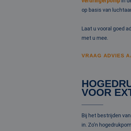
verdringerpomp
in d
_clck
MUID
Micr
Corp
op basis van luchtaa
.clar
_clsk
Laat u vooral goed a
bcookie
Micr
Corp
met u mee.
.link
_ga
MUID
Micr
Corp
.bin
VRAAG ADVIES 
SRM_B
Micr
Corp
.c.bi
HOGEDRU
MR
Micr
VOOR EX
Corp
.c.cla
IDE
Goog
.doub
Bij het bestrijden v
in. Zo'n hogedrukpomp
test_cookie
Goog
.doub