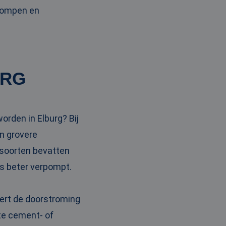
pompen en
URG
orden in Elburg? Bij
n grovere
 soorten bevatten
ns beter verpompt.
tert de doorstroming
ste cement- of