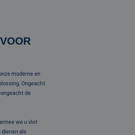
 VOOR
t onze moderne en
oplossing. Ongeacht
n ongeacht de
armee we u vlot
 dienen als