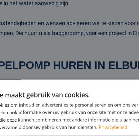
e in het water aanwezig zijn.
omstandigheden en wensen adviseren we te kiezen voo
pen. Die huurt u als baggerpomp, voor een project in El
PELPOMP HUREN IN ELB
 dompelpompen zet u bijvoorbeeld in bij wateroverlast in
e maakt gebruik van cookies.
n van overbodig water op een bouwlocatie. Ze zijn betrou
kies om inhoud en advertenties te personaliseren en om ons ver
.
len ook informatie over uw gebruik van onze site met onze adver
 die deze kunnen combineren met andere informatie die u aan hen
n verzameld door uw gebruik van hun diensten.
Privacybeleid
mpelpomp
kan tot wel 10.000 kubieke meter water per u