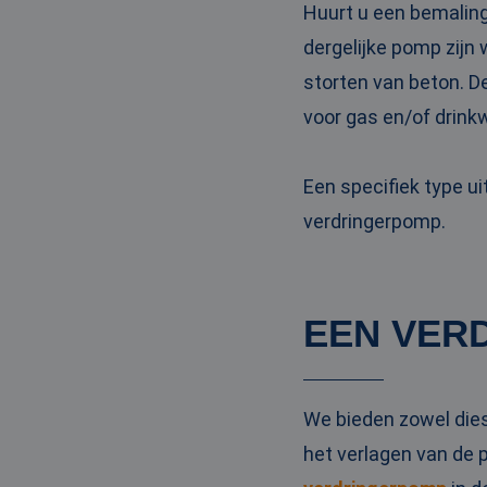
Huurt u een bemaling
PHPSESSID
dergelijke pomp zijn
storten van beton. D
voor gas en/of drinkw
__cf_bm
Een specifiek type u
verdringerpomp.
__cf_bm
EEN VER
Naam
Naam
fp_user_id
Aanbi
Naam
Dome
_ga_3GSTBZP51E
We bieden zowel die
_gcl_au
Goog
.ren
het verlagen van de 
_ga_ZVQQH0XY8C