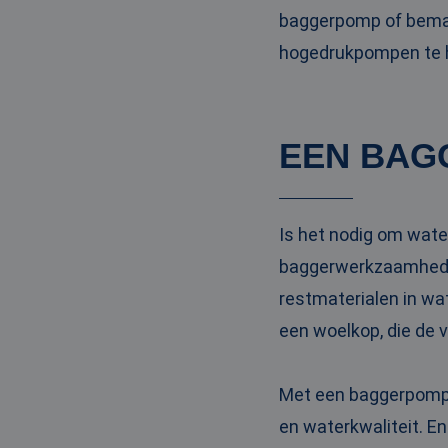
baggerpomp of bemal
hogedrukpompen te hu
EEN BAG
Is het nodig om wate
baggerwerkzaamheden
restmaterialen in wa
een woelkop, die de 
Met een baggerpomp m
en waterkwaliteit. En