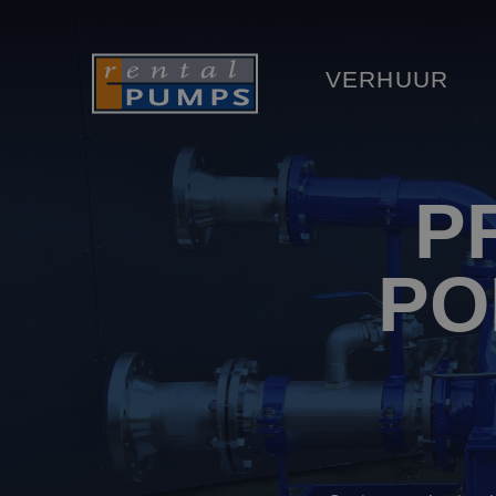
VERHUUR
P
PO