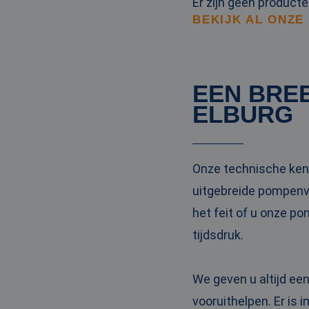
Er zijn geen product
BEKIJK AL ONZE
EEN BRE
ELBURG
Onze technische kenn
uitgebreide pompenvl
het feit of u onze p
tijdsdruk.
We geven u altijd ee
vooruithelpen. Er is