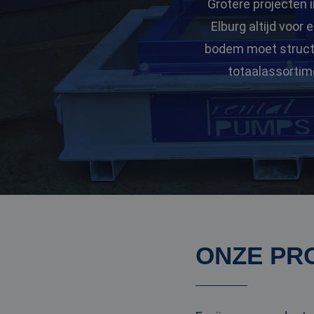
Grotere projecten i
Elburg altijd voor
bodem moet structur
totaalassortim
ONZE PR