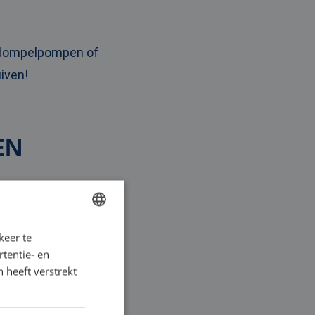
r dompelpompen of
iven!
EN
n Duiven, of voor het
wbaar en bovendien
keer te
DUTCH
tentie- en
FRENCH
 heeft verstrekt
GERMAN
ur verplaatsen. U
ENGLISH