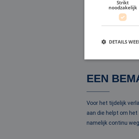
kunt een dompelpomp 
Strikt
noodzakelijk
geen extra delen beva
De dompelpomp is lan
huren in Duiven?
DETAILS WE
CONTACT OPNEM
S
EEN BEM
Strikt noodzakelijke
accountbeheer. De we
Naam
Voor het tijdelijk v
li_gc
aan die helpt om het
namelijk continu weg
CookieScriptConse