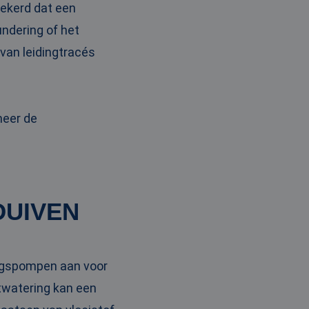
zekerd dat een
basis van de PHP-
ene doeleinden die
undering of het
erssessies te
een willekeurig
van leidingtracés
ikt, kan specifiek
eld is het behouden
ker tussen pagina's.
eid te maken
or de website, om
 het gebruik van
meer de
eid te maken
or de website, om
 het gebruik van
DUIVEN
jving
cs om de
ngspompen aan voor
nformatie uit over
uele advertenties
ntwatering kan een
cs om de
mde website