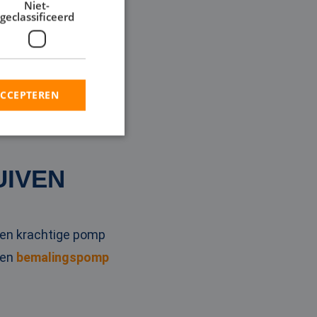
er. Omdat dit type
Niet-
geclassificeerd
n ze veel voordelen.
u een exemplaar
ACCEPTEREN
rd
UIVEN
elding en
 een krachtige pomp
en op te slaan voor
iële doeleinden
een
bemalingspomp
ie-Script.com-
oekers te
-Script.com is