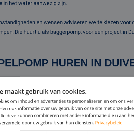
e in het water aanwezig zijn.
omstandigheden en wensen adviseren we te kiezen voo
pen. Die huurt u als baggerpomp, voor een project in Du
PELPOMP HUREN IN DUIV
 dompelpompen zet u bijvoorbeeld in bij wateroverlast i
e maakt gebruik van cookies.
n van overbodig water op een bouwlocatie. Ze zijn betrou
kies om inhoud en advertenties te personaliseren en om ons ver
.
len ook informatie over uw gebruik van onze site met onze adver
 die deze kunnen combineren met andere informatie die u aan hen
n verzameld door uw gebruik van hun diensten.
Privacybeleid
mpelpomp
kan tot wel 10.000 kubieke meter water per u