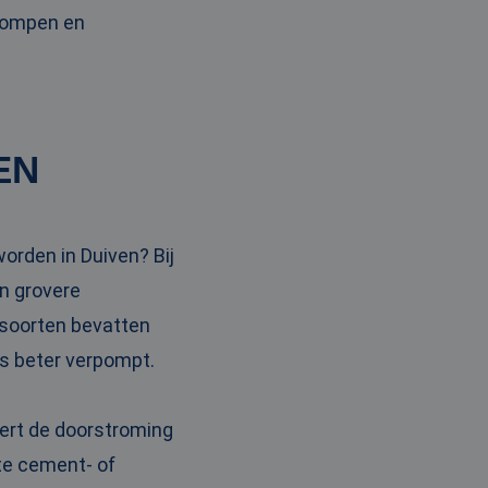
pompen en
EN
orden in Duiven? Bij
n grovere
 soorten bevatten
ns beter verpompt.
tert de doorstroming
ste cement- of