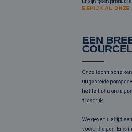
Er zijn geen product
BEKIJK AL ONZE
EEN BRE
COURCEL
Onze technische kenn
uitgebreide pompenvl
het feit of u onze p
tijdsdruk.
We geven u altijd ee
vooruithelpen. Er is