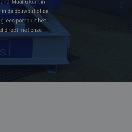
land. Maar u kunt in
r in de bouwput of de
ng: een pomp uit het
el direct met onze