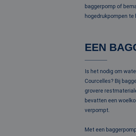
baggerpomp of bemal
hogedrukpompen te hu
EEN BAG
Is het nodig om wate
Courcelles? Bij bag
grovere restmaterial
bevatten een woelkop
verpompt.
Met een baggerpomp m