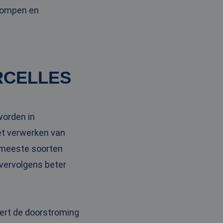
pompen en
RCELLES
worden in
et verwerken van
e meeste soorten
 vervolgens beter
tert de doorstroming