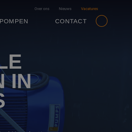
Over ons
Nieuws
Vacatures
 POMPEN
CONTACT
LE
 IN
S