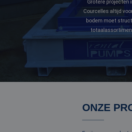
Grotere projecten i
Courcelles altijd vo
bodem moet structur
totaalassortiment
ONZE PR