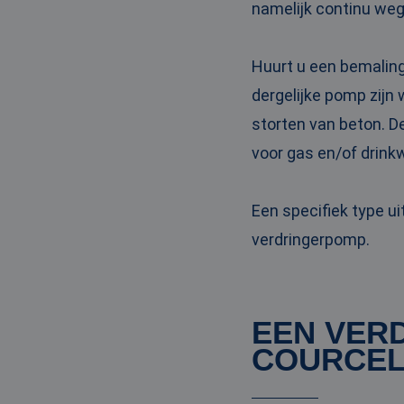
namelijk continu weg
PHPSESSID
Huurt u een bemaling
dergelijke pomp zijn
storten van beton. D
__cf_bm
voor gas en/of drinkw
__cf_bm
Een specifiek type u
verdringerpomp.
Naam
Naam
fp_user_id
Aanbi
Naam
EEN VER
Dome
_ga_3GSTBZP51E
COURCEL
_gcl_au
Goog
.ren
_ga_ZVQQH0XY8C