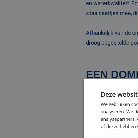
en waterkwaliteit. En
staaldeeltjes mee, di
Afhankelijk van de 
droog opgestelde pom
EEN DOM
Deze websit
Ons ruime aanbod aan
We gebruiken coo
het tijdelijk verplaa
analyseren. We de
bovendien ook snel b
analysepartners,
of die zij hebbe