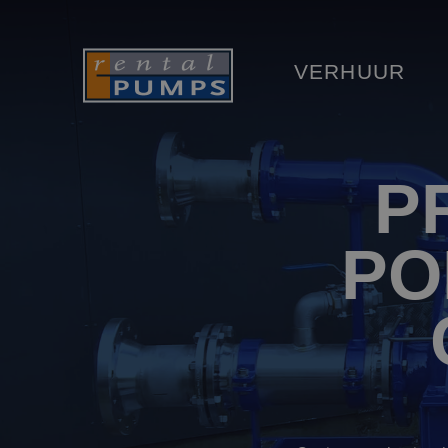
VERHUUR
P
PO