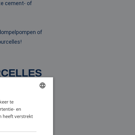
ste cement- of
r dompelpompen of
urcelles!
RCELLES
n Courcelles, of voor
keer te
DUTCH
trouwbaar en
tentie- en
FRENCH
 heeft verstrekt
GERMAN
ENGLISH