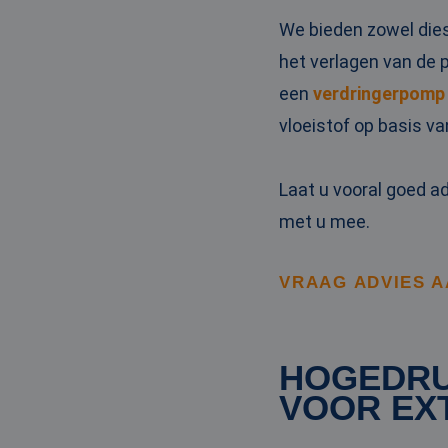
_clck
MUID
Micr
We bieden zowel die
Corp
.clar
het verlagen van de 
_clsk
een
verdringerpomp
bcookie
Micr
Corp
vloeistof op basis v
.link
_ga
MUID
Micr
Corp
.bin
Laat u vooral goed a
met u mee.
SRM_B
Micr
Corp
.c.bi
VRAAG ADVIES 
MR
Micr
Corp
.c.cla
IDE
Goog
HOGEDRU
.doub
VOOR EX
test_cookie
Goog
.doub