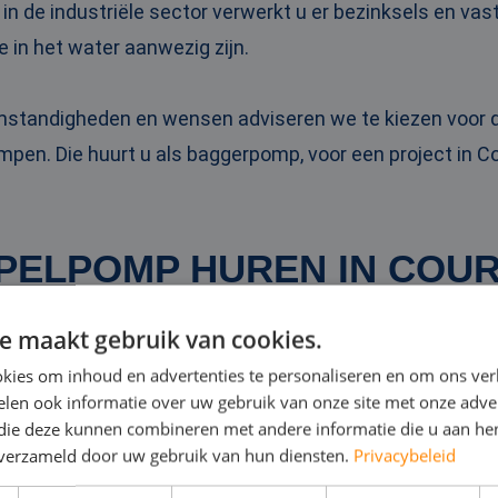
 in de industriële sector verwerkt u er bezinksels en va
e in het water aanwezig zijn.
omstandigheden en wensen adviseren we te kiezen voo
pen. Die huurt u als baggerpomp, voor een project in Co
PELPOMP HUREN IN COU
e maakt gebruik van cookies.
 dompelpompen zet u bijvoorbeeld in bij wateroverlast i
kies om inhoud en advertenties te personaliseren en om ons ver
tsen van overbodig water op een bouwlocatie. Ze zijn be
len ook informatie over uw gebruik van onze site met onze adver
eschikbaar.
 die deze kunnen combineren met andere informatie die u aan hen
n verzameld door uw gebruik van hun diensten.
Privacybeleid