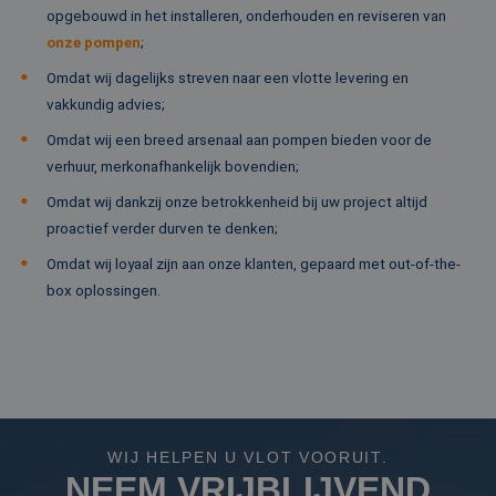
om
opgebouwd in het installeren, onderhouden en reviseren van
co
va
onze pompen
;
on
co
Omdat wij dagelijks streven naar een vlotte levering en
va
Sc
vakkundig advies;
no
Google Privacy Policy
co
Omdat wij een breed arsenaal aan pompen bieden voor de
PHPSESSID
Sessie
Co
PHP.net
verhuur, merkonafhankelijk bovendien;
ge
www.rentalpumps.eu
ap
Omdat wij dankzij onze betrokkenheid bij uw project altijd
ba
taa
proactief verder durven te denken;
id
al
Omdat wij loyaal zijn aan onze klanten, gepaard met out-of-the-
do
wo
box oplossingen.
om
va
ge
te
He
ge
wi
ge
nu
wo
ka
WIJ HELPEN U VLOT VOORUIT.
vo
NEEM VRIJBLIJVEND
ee