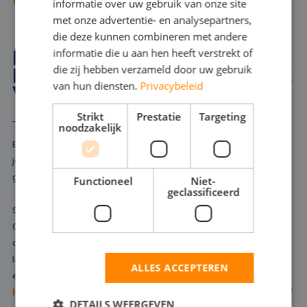
VRAAG ADVIES AAN
informatie over uw gebruik van onze site
ENGLISH
met onze advertentie- en analysepartners,
die deze kunnen combineren met andere
informatie die u aan hen heeft verstrekt of
HOGEDRUKPOMPEN
die zij hebben verzameld door uw gebruik
HUREN IN BLANKENBERGE
van hun diensten.
Privacybeleid
VOOR EXTRA VERMOGEN
Strikt
Prestatie
Targeting
noodzakelijk
Bij het bestrijden van brand, het schoonmaken van pijpleidingen of
jetten zet u een hogedrukpomp in. Zo'n hogedrukpomp is ook
geschikt om als tijdelijke koelwatervoorziening te fungeren.
Functioneel
Niet-
geclassificeerd
Soms is simpelweg extra drukverhoging nodig om de klus te klaren.
Onze vloot biedt elektrische- en dieselvarianten, die ervoor zorgen
dat uw proces of productie niet stil komt te liggen. Voor de wat
lagere druk zijn enkelvoudige centrifugaalpompen inzetbaar, voor
ALLES ACCEPTEREN
een hogere druk de meertrapspompen. Wilt u een van onze
hogedruk
- of centrifugaalpompen huren in Blankenberge? Maak zelf
DETAILS WEERGEVEN