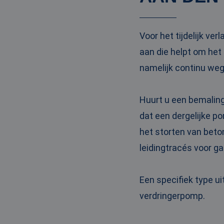
PHPSESSID
Voor het tijdelijk v
aan die helpt om het
namelijk continu weg
__cf_bm
Huurt u een bemaling
__cf_bm
dat een dergelijke p
het storten van bet
leidingtracés voor ga
Naam
Naam
fp_user_id
Aanbi
Naam
Een specifiek type u
Dome
_ga_3GSTBZP51E
verdringerpomp.
_gcl_au
Goog
.ren
_ga_ZVQQH0XY8C