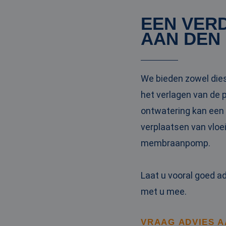
_clck
MUID
Micr
Corp
EEN VER
.clar
AAN DEN 
_clsk
bcookie
Micr
Corp
.link
_ga
We bieden zowel die
MUID
Micr
Corp
het verlagen van de 
.bin
ontwatering kan ee
SRM_B
Micr
verplaatsen van vloei
Corp
.c.bi
membraanpomp.
MR
Micr
Corp
.c.cla
Laat u vooral goed a
IDE
Goog
.doub
met u mee.
test_cookie
Goog
VRAAG ADVIES 
.doub