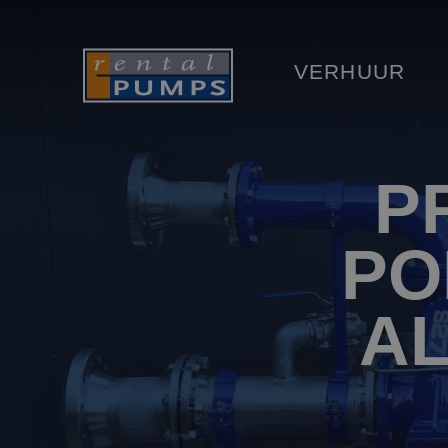
VERHUUR
P
PO
A