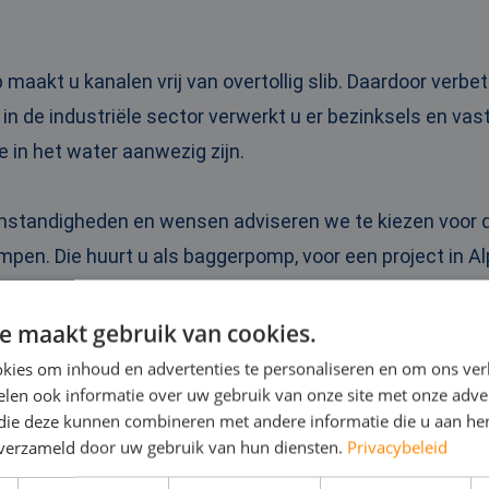
aakt u kanalen vrij van overtollig slib. Daardoor verbe
 in de industriële sector verwerkt u er bezinksels en va
e in het water aanwezig zijn.
omstandigheden en wensen adviseren we te kiezen voo
pen. Die huurt u als baggerpomp, voor een project in Al
e maakt gebruik van cookies.
PELPOMP HUREN IN ALPH
kies om inhoud en advertenties te personaliseren en om ons ver
len ook informatie over uw gebruik van onze site met onze adver
 die deze kunnen combineren met andere informatie die u aan hen
n verzameld door uw gebruik van hun diensten.
Privacybeleid
 dompelpompen zet u bijvoorbeeld in bij wateroverlast 