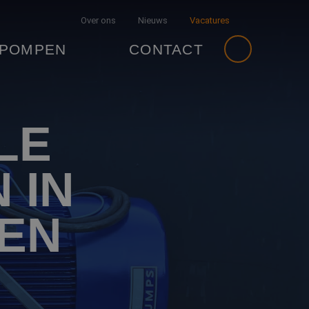
Over ons
Nieuws
Vacatures
 POMPEN
CONTACT
LE
 IN
EN