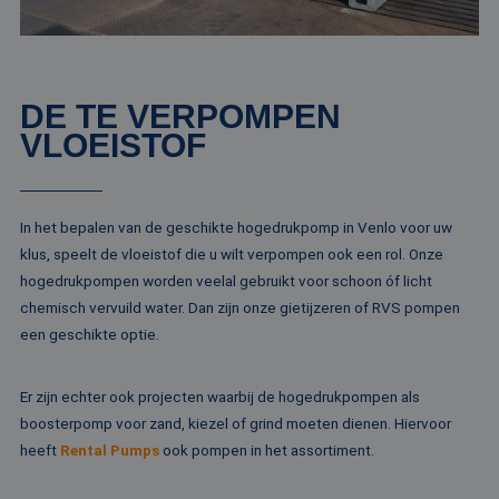
behouden
weken
ingesteld door
.rentalpumps.eu
Doubleclick en vo
_ga_ZVQQH0XY8C
.rentalpumps.eu
1 jaar 1
Deze cooki
informatie uit ove
maand
gebruikt d
hoe de eindgebru
Analytics 
de website gebrui
sessiestatu
en over eventuel
behouden
advertenties die 
DE TE VERPOMPEN
eindgebruiker hee
_clck
.rentalpumps.eu
1 jaar
Deze cooki
VLOEISTOF
gezien voordat hi
gebruikt 
genoemde websit
gebruikersi
bezocht.
en betrok
de website
MUID
1 jaar 3
Deze cookie word
Microsoft
om de
weken
veel gebruikt doo
Corporation
gebruikers
In het bepalen van de geschikte hogedrukpomp in Venlo voor uw
mijn Microsoft als
.clarity.ms
websitefunc
een unieke
klus, speelt de vloeistof die u wilt verpompen ook een rol. Onze
te verbeter
gebruikers-ID. He
kan worden inges
hogedrukpompen worden veelal gebruikt voor schoon óf licht
_clsk
1 dag
Deze cooki
Microsoft
door ingesloten
geassociee
.rentalpumps.eu
chemisch vervuild water. Dan zijn onze gietijzeren of RVS pompen
microsoft-scripts.
Microsoft C
Algemeen wordt
een geschikte optie.
analytics s
aangenomen dat 
Het wordt 
synchroniseert tu
om informa
veel verschillende
de sessie 
Microsoft-domein
Er zijn echter ook projecten waarbij de hogedrukpompen als
gebruiker 
waardoor gebruik
en om mee
kunnen worden
boosterpomp voor zand, kiezel of grind moeten dienen. Hiervoor
paginawee
gevolgd.
combinere
heeft
Rental Pumps
ook pompen in het assortiment.
gebruikers
bcookie
1 jaar
Dit is een Microso
Microsoft
analytisch
MSN 1st party co
Corporation
doeleinden
voor het delen va