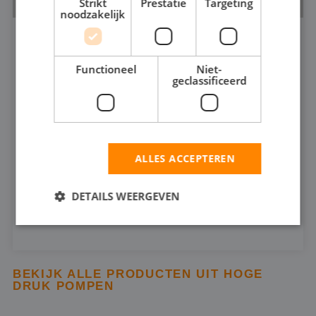
Strikt
Prestatie
Targeting
noodzakelijk
HOGEDRUKPOMP 3"
208
Functioneel
Niet-
geclassificeerd
50
MAX CAPACITEIT:
62
MAX DRUK:
ALLES ACCEPTEREN
INFOSHEET (PDF)
DETAILS WEERGEVEN
HUREN
Strikt noodzakelijk
Prestatie
Targeting
BEKIJK ALLE PRODUCTEN UIT HOGE
Functioneel
Niet-geclassificeerd
DRUK POMPEN
Strikt noodzakelijke cookies maken de
kernfunctionaliteiten van de website mogelijk, zoals