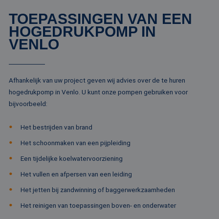
gebruikersaanmelding en accountbeheer. De
website kan niet goed worden gebruikt zonder de
TOEPASSINGEN VAN EEN
strikt noodzakelijke cookies.
HOGEDRUKPOMP IN
Naam
Aanbieder / Domein
Vervaldatum
Om
VENLO
li_gc
5 maanden 4
Wo
LinkedIn
weken
om
Corporation
va
.linkedin.com
sl
ge
Afhankelijk van uw project geven wij advies over de te huren
co
es
hogedrukpomp in Venlo. U kunt onze pompen gebruiken voor
do
bijvoorbeeld:
CookieScriptConsent
4 weken 2
De
CookieScript
dagen
wo
www.rentalpumps.eu
do
Het bestrijden van brand
Sc
om
Het schoonmaken van een pijpleiding
co
va
Een tijdelijke koelwatervoorziening
on
co
va
Het vullen en afpersen van een leiding
Sc
no
Het jetten bij zandwinning of baggerwerkzaamheden
Google Privacy Policy
co
Het reinigen van toepassingen boven- en onderwater
PHPSESSID
Sessie
Co
PHP.net
ge
www.rentalpumps.eu