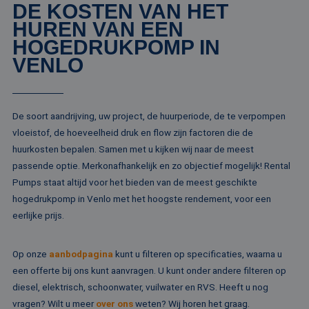
DE KOSTEN VAN HET
ANONCHK
10 minuten
Deze cookie
Microsoft
HUREN VAN EEN
verzamelt informa
Corporation
over hoe de
.c.clarity.ms
HOGEDRUKPOMP IN
eindgebruiker de
website gebruikt 
VENLO
over eventuele
advertenties die 
eindgebruiker
mogelijk heeft ge
voordat hij de
genoemde websit
De soort aandrijving, uw project, de huurperiode, de te verpompen
bezocht.
vloeistof, de hoeveelheid druk en flow zijn factoren die de
lidc
1 dag
Dit is een Microso
Microsoft
huurkosten bepalen. Samen met u kijken wij naar de meest
MSN 1st party co
Corporation
die zorgt voor de
.linkedin.com
passende optie. Merkonafhankelijk en zo objectief mogelijk! Rental
goede werking va
deze website.
Pumps staat altijd voor het bieden van de meest geschikte
hogedrukpomp in Venlo met het hoogste rendement, voor een
SM
.c.clarity.ms
Sessie
Dit is een Microso
MSN 1st party co
eerlijke prijs.
die we gebruiken
het gebruik van d
website voor inte
analyses te meten
Op onze
aanbodpagina
kunt u filteren op specificaties, waarna u
_fbp
2 maanden 4
Gebruikt door
Meta Platform
een offerte bij ons kunt aanvragen. U kunt onder andere filteren op
weken
Facebook om een
Inc.
reeks
diesel, elektrisch, schoonwater, vuilwater en RVS. Heeft u nog
.rentalpumps.eu
advertentieprodu
vragen? Wilt u meer
over ons
weten? Wij horen het graag.
te leveren, zoals