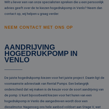
ap
Wilt u liever een van onze specialisten spreken die u een persoonlijk
ba
advies geeft over de te kiezen hogedrukpomp in Venlo? Neem dan
taa
id
contact op, wij helpen u graag verder.
al
do
wo
om
NEEM CONTACT MET ONS OP
va
ge
te
He
ge
AANDRIJVING
wi
ge
HOGEDRUKPOMP IN
nu
wo
VENLO
ka
vo
ee
vo
be
ee
De juiste hogedrukpomp kiezen voor het juiste project. Daarin ligt de
st
ge
voornaamste adviestaak van Rental Pumps. Een belangrijk
pa
onderscheid dat wij maken is de keuze voor de soort aandrijving van
__cf_bm
29 minuten
De
Cloudflare Inc.
de pomp. U kunt bijvoorbeeld kiezen voor het huren van een
51 seconden
wo
.linkedin.com
om
hogedrukpomp in Venlo die aangedreven wordt door een
te
dieselmotor. Nagenoeg ons hele aanbod voldoet aan Stage V, wat
me