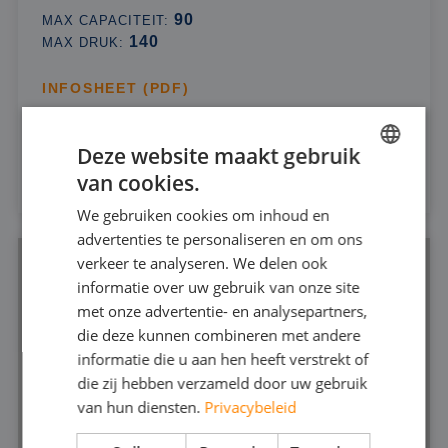
90
MAX CAPACITEIT:
140
MAX DRUK:
INFOSHEET (PDF)
Deze website maakt gebruik
HUREN
van cookies.
DUTCH
We gebruiken cookies om inhoud en
FRENCH
advertenties te personaliseren en om ons
GERMAN
verkeer te analyseren. We delen ook
informatie over uw gebruik van onze site
ENGLISH
met onze advertentie- en analysepartners,
die deze kunnen combineren met andere
informatie die u aan hen heeft verstrekt of
die zij hebben verzameld door uw gebruik
van hun diensten.
Privacybeleid