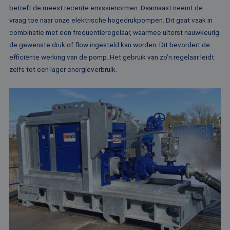
Di
betreft de meest recente emissienormen. Daarnaast neemt de
de
ge
vraag toe naar onze elektrische hogedrukpompen. Dit gaat vaak in
te
ov
combinatie met een frequentieregelaar, waarmee uiterst nauwkeurig
va
de gewenste druk of flow ingesteld kan worden. Dit bevordert de
__cf_bm
29 minuten
De
Cloudflare Inc.
efficiënte werking van de pomp. Het gebruik van zo’n regelaar leidt
52 seconden
wo
.vimeo.com
om
zelfs tot een lager energieverbruik.
te
me
Di
de
ge
te
ov
va
Aanbieder /
Naam
Vervaldatum
Omschrijving
Domein
Aanbieder /
Naam
Vervaldatum
Omschrijv
Domein
fp_user_id
.rentalpumps.eu
1 jaar 1
maand
_ga_3GSTBZP51E
.rentalpumps.eu
1 jaar 1
Deze cooki
Aanbieder /
Naam
Vervaldatum
Omschrijving
maand
gebruikt d
Domein
Analytics 
sessiestatu
_gcl_au
2 maanden 4
Deze cookie word
Google LLC