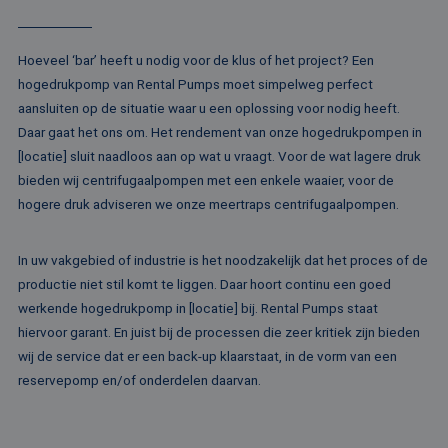
website voor inte
analyses te meten
IDE
1 jaar
Deze cookie word
Google LLC
ingesteld door
Hoeveel ‘bar’ heeft u nodig voor de klus of het project? Een
.doubleclick.net
Doubleclick en vo
hogedrukpomp van Rental Pumps moet simpelweg perfect
informatie uit ove
hoe de eindgebru
aansluiten op de situatie waar u een oplossing voor nodig heeft.
de website gebrui
en over eventuel
Daar gaat het ons om. Het rendement van onze hogedrukpompen in
advertenties die 
[locatie] sluit naadloos aan op wat u vraagt. Voor de wat lagere druk
eindgebruiker hee
gezien voordat hi
bieden wij centrifugaalpompen met een enkele waaier, voor de
genoemde websit
bezocht.
hogere druk adviseren we onze meertraps centrifugaalpompen.
test_cookie
15 minuten
Deze cookie word
Google LLC
geplaatst door
.doubleclick.net
DoubleClick
In uw vakgebied of industrie is het noodzakelijk dat het proces of de
(eigendom van
productie niet stil komt te liggen. Daar hoort continu een goed
Google) om te
bepalen of de
werkende hogedrukpomp in [locatie] bij. Rental Pumps staat
browser van de
websitebezoeker
hiervoor garant. En juist bij de processen die zeer kritiek zijn bieden
cookies onderste
wij de service dat er een back-up klaarstaat, in de vorm van een
MR
1 week
Dit is een Microso
Microsoft
reservepomp en/of onderdelen daarvan.
MSN 1st party co
Corporation
die we gebruiken
.c.bing.com
het gebruik van d
website voor inte
analyses te meten