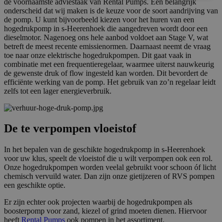
de voornaamste adviestaak van Rental Pumps. Een belangrijk
onderscheid dat wij maken is de keuze voor de soort aandrijving van
Strikt noodzakelijk
Prestatie
Targeting
de pomp. U kunt bijvoorbeeld kiezen voor het huren van een
hogedrukpomp in s-Heerenhoek die aangedreven wordt door een
Functioneel
Niet-geclassificeerd
dieselmotor. Nagenoeg ons hele aanbod voldoet aan Stage V, wat
betreft de meest recente emissienormen. Daarnaast neemt de vraag
Strikt noodzakelijke cookies maken de
toe naar onze elektrische hogedrukpompen. Dit gaat vaak in
kernfunctionaliteiten van de website mogelijk, zoals
combinatie met een frequentieregelaar, waarmee uiterst nauwkeurig
gebruikersaanmelding en accountbeheer. De
de gewenste druk of flow ingesteld kan worden. Dit bevordert de
website kan niet goed worden gebruikt zonder de
strikt noodzakelijke cookies.
efficiënte werking van de pomp. Het gebruik van zo’n regelaar leidt
zelfs tot een lager energieverbruik.
Naam
Aanbieder / Domein
Vervaldatum
Om
li_gc
5 maanden 4
Wo
LinkedIn
weken
om
Corporation
va
.linkedin.com
De te verpompen vloeistof
sl
ge
co
In het bepalen van de geschikte hogedrukpomp in s-Heerenhoek
es
voor uw klus, speelt de vloeistof die u wilt verpompen ook een rol.
do
Onze hogedrukpompen worden veelal gebruikt voor schoon óf licht
CookieScriptConsent
4 weken 2
De
CookieScript
chemisch vervuild water. Dan zijn onze gietijzeren of RVS pompen
dagen
wo
www.rentalpumps.eu
een geschikte optie.
do
Sc
om
Er zijn echter ook projecten waarbij de hogedrukpompen als
co
boosterpomp voor zand, kiezel of grind moeten dienen. Hiervoor
va
heeft
Rental Pumps
ook pompen in het assortiment.
on