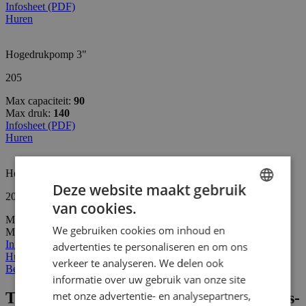
Infosheet (PDF)
Huren
Hogedrukpomp 3"
205
Max capaciteit:
90
Max druk:
140
Infosheet (PDF)
Huren
Hogedrukpomp 3"
Deze website maakt gebruik
208
van cookies.
DUTCH
Max capaciteit:
50
We gebruiken cookies om inhoud en
Max druk:
62
FRENCH
Infosheet (PDF)
advertenties te personaliseren en om ons
Huren
GERMAN
verkeer te analyseren. We delen ook
Bekijk alle producten uit hoge druk pompen
informatie over uw gebruik van onze site
ENGLISH
Toepassingen van een hogedrukpomp in s-
met onze advertentie- en analysepartners,