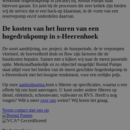
werkende hogedrukpomp in [locatie] bij. Rental Pumps staat
st
ge
hiervoor garant. En juist bij de processen die zeer kritiek zijn bieden
pa
wij de service dat er een back-up klaarstaat, in de vorm van een
reservepomp en/of onderdelen daarvan.
__cf_bm
29 minuten
De
Cloudflare Inc.
51 seconden
wo
.linkedin.com
om
De kosten van het huren van een
te
me
hogedrukpomp in s-Heerenhoek
Di
de
ge
De soort aandrijving, uw project, de huurperiode, de te verpompen
te
ov
vloeistof, de hoeveelheid druk en flow zijn factoren die de
va
huurkosten bepalen. Samen met u kijken wij naar de meest passende
optie. Merkonafhankelijk en zo objectief mogelijk! Rental Pumps
__cf_bm
29 minuten
De
Cloudflare Inc.
staat altijd voor het bieden van de meest geschikte hogedrukpomp in
52 seconden
wo
.vimeo.com
om
s-Heerenhoek met het hoogste rendement, voor een eerlijke prijs.
te
me
Op onze
aanbodpagina
kunt u filteren op specificaties, waarna u een
Di
offerte bij ons kunt aanvragen. U kunt onder andere filteren op
de
ge
diesel, elektrisch, schoonwater, vuilwater en RVS. Heeft u nog
te
vragen? Wilt u meer
over ons
weten? Wij horen het graag.
ov
va
Neem contact met ons op