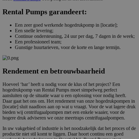
co
va
Rental Pumps garandeert:
Sc
no
Google Privacy Policy
co
Een zeer goed werkende hogedrukpomp in [locatie];
Een snelle levering;
PHPSESSID
Sessie
Co
PHP.net
ge
www.rentalpumps.eu
Continue ondersteuning, 24 uur per dag, 7 dagen in de week;
ap
Een professioneel team;
ba
Gunstige huurtarieven, voor de korte en lange termijn.
taa
id
al
do
wo
Rendement en betrouwbaarheid
om
va
ge
te
Hoeveel ‘bar’ heeft u nodig voor de klus of het project? Een
He
hogedrukpomp van Rental Pumps moet simpelweg perfect
ge
aansluiten op de situatie waar u een oplossing voor nodig heeft.
wi
ge
Daar gaat het ons om. Het rendement van onze hogedrukpompen in
nu
[locatie] sluit naadloos aan op wat u vraagt. Voor de wat lagere druk
wo
bieden wij centrifugaalpompen met een enkele waaier, voor de
ka
hogere druk adviseren we onze meertraps centrifugaalpompen.
vo
ee
vo
In uw vakgebied of industrie is het noodzakelijk dat het proces of de
be
productie niet stil komt te liggen. Daar hoort continu een goed
ee