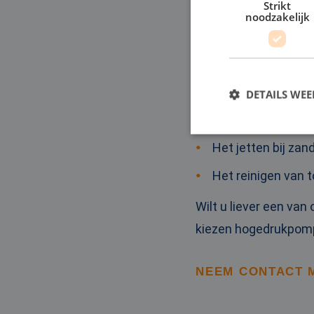
Strikt
noodzakelijk
Het bestrijden va
Het schoonmaken 
Een tijdelijke koe
DETAILS WE
Het vullen en afpe
Het jetten bij z
S
Het reinigen van
Strikt noodzakelijke
accountbeheer. De we
Wilt u liever een van
Naam
kiezen hogedrukpomp
li_gc
NEEM CONTACT 
CookieScriptConse