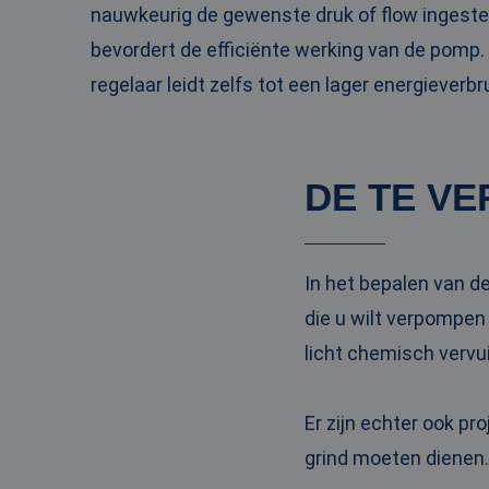
nauwkeurig de gewenste druk of flow ingestel
_clck
MUID
Micr
Corp
.clar
bevordert de efficiënte werking van de pomp. 
_clsk
regelaar leidt zelfs tot een lager energieverbru
bcookie
Micr
Corp
.link
_ga
MUID
Micr
DE TE V
Corp
.bin
SRM_B
Micr
In het bepalen van d
Corp
.c.bi
die u wilt verpompen
MR
Micr
Corp
licht chemisch vervu
.c.cla
IDE
Goog
.doub
Er zijn echter ook p
grind moeten dienen.
test_cookie
Goog
.doub