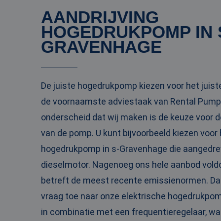
AANDRIJVING
PHPSESSID
HOGEDRUKPOMP IN 
GRAVENHAGE
__cf_bm
De juiste hogedrukpomp kiezen voor het juiste 
de voornaamste adviestaak van Rental Pumps
__cf_bm
onderscheid dat wij maken is de keuze voor de
van de pomp. U kunt bijvoorbeeld kiezen voor
hogedrukpomp in s-Gravenhage die aangedre
Naam
dieselmotor. Nagenoeg ons hele aanbod voldo
Naam
fp_user_id
Aanbi
Naam
Dome
betreft de meest recente emissienormen. D
_ga_3GSTBZP51E
_gcl_au
Goog
vraag toe naar onze elektrische hogedrukpom
.ren
_ga_ZVQQH0XY8C
in combinatie met een frequentieregelaar, w