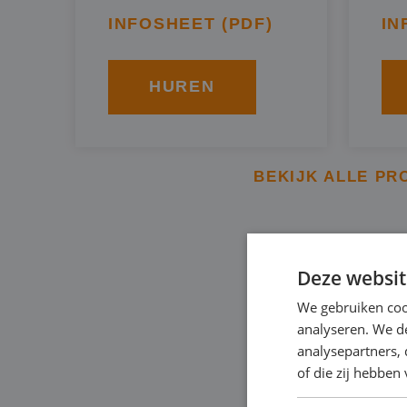
INFOSHEET (PDF)
IN
HUREN
BEKIJK ALLE PR
TOEPASS
Deze websit
IN S-GR
We gebruiken coo
analyseren. We de
analysepartners,
of die zij hebbe
Afhankelijk van uw p
kunt onze pompen geb