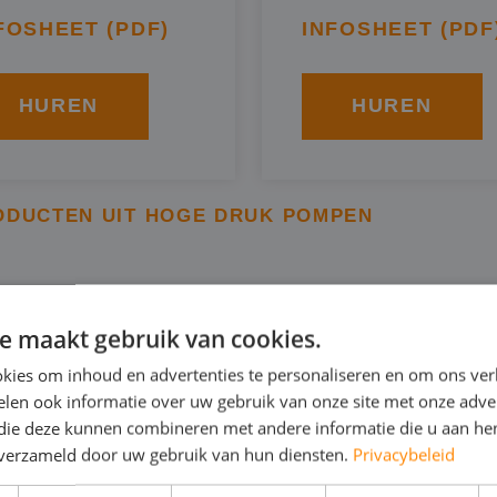
FOSHEET (PDF)
INFOSHEET (PDF
HUREN
HUREN
ODUCTEN UIT HOGE DRUK POMPEN
INGEN VAN EEN HOGEDR
e maakt gebruik van cookies.
AVENHAGE
kies om inhoud en advertenties te personaliseren en om ons ver
len ook informatie over uw gebruik van onze site met onze adver
 die deze kunnen combineren met andere informatie die u aan hen
n verzameld door uw gebruik van hun diensten.
Privacybeleid
roject geven wij advies over de te huren hogedrukpomp 
ruiken voor bijvoorbeeld: