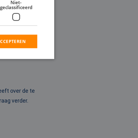
Niet-
geclassificeerd
ACCEPTEREN
rd
elding en
eeft over de te
aag verder.
en op te slaan voor
iële doeleinden
ie-Script.com-
oekers te
-Script.com is