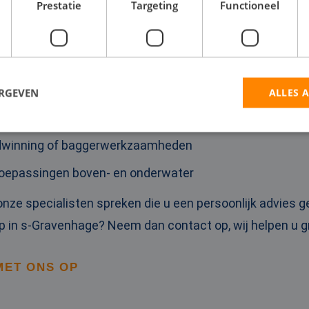
Prestatie
Targeting
Functioneel
n brand
van een pijpleiding
lwatervoorziening
ERGEVEN
ALLES 
rsen van een leiding
andwinning of baggerwerkzaamheden
trikt noodzakelijk
Prestatie
Targeting
Functioneel
Niet-geclassificee
 toepassingen boven- en onderwater
 cookies maken de kernfunctionaliteiten van de website mogelijk, zoals gebruikersaanm
bsite kan niet goed worden gebruikt zonder de strikt noodzakelijke cookies.
 onze specialisten spreken die u een persoonlijk advies g
Aanbieder / Domein
Vervaldatum
Omschrijving
 in s-Gravenhage? Neem dan contact op, wij helpen u gr
5 maanden 4
Wordt gebruikt om toestemming van gast
LinkedIn
weken
het gebruik van cookies voor niet-essent
Corporation
.linkedin.com
MET ONS OP
nt
4 weken 2
Deze cookie wordt gebruikt door de Cook
CookieScript
dagen
service om de cookievoorkeuren van bez
www.rentalpumps.eu
onthouden. De cookie-banner van Cookie
noodzakelijk om correct te werken.