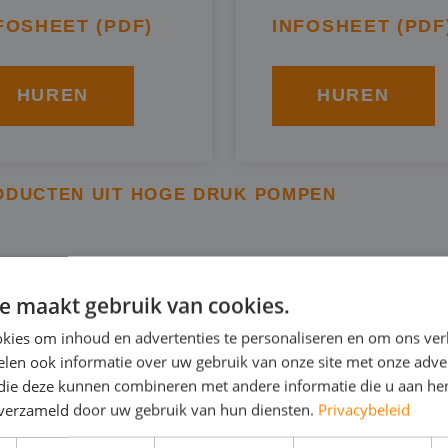
FOSHEET (PDF)
INFOSHEET (PDF
HUREN
HUREN
ODUCTEN UIT HOGE DRUK POMPEN
INGEN VAN EEN HOGEDR
e maakt gebruik van cookies.
LBEKE
kies om inhoud en advertenties te personaliseren en om ons ver
len ook informatie over uw gebruik van onze site met onze adver
 die deze kunnen combineren met andere informatie die u aan hen
n verzameld door uw gebruik van hun diensten.
Privacybeleid
roject geven wij advies over de te huren hogedrukpomp i
n voor bijvoorbeeld: