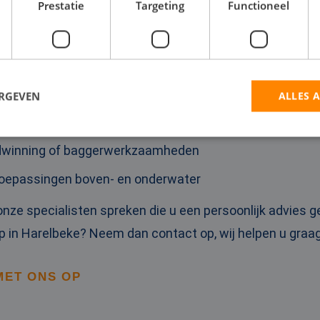
Prestatie
Targeting
Functioneel
n brand
van een pijpleiding
lwatervoorziening
ERGEVEN
ALLES 
rsen van een leiding
andwinning of baggerwerkzaamheden
trikt noodzakelijk
Prestatie
Targeting
Functioneel
Niet-geclassificee
 toepassingen boven- en onderwater
 cookies maken de kernfunctionaliteiten van de website mogelijk, zoals gebruikersaanm
bsite kan niet goed worden gebruikt zonder de strikt noodzakelijke cookies.
 onze specialisten spreken die u een persoonlijk advies g
Aanbieder / Domein
Vervaldatum
Omschrijving
in Harelbeke? Neem dan contact op, wij helpen u graag
5 maanden 4
Wordt gebruikt om toestemming van gast
LinkedIn
weken
het gebruik van cookies voor niet-essent
Corporation
.linkedin.com
MET ONS OP
nt
4 weken 2
Deze cookie wordt gebruikt door de Cook
CookieScript
dagen
service om de cookievoorkeuren van bez
www.rentalpumps.eu
onthouden. De cookie-banner van Cookie
noodzakelijk om correct te werken.