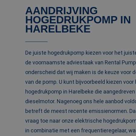
AANDRIJVING
PHPSESSID
HOGEDRUKPOMP IN
HARELBEKE
__cf_bm
De juiste hogedrukpomp kiezen voor het juiste 
de voornaamste adviestaak van Rental Pumps
__cf_bm
onderscheid dat wij maken is de keuze voor de
van de pomp. U kunt bijvoorbeeld kiezen voor
hogedrukpomp in Harelbeke die aangedreven
Naam
dieselmotor. Nagenoeg ons hele aanbod voldo
Naam
fp_user_id
Aanbi
Naam
Dome
betreft de meest recente emissienormen. D
_ga_3GSTBZP51E
_gcl_au
Goog
vraag toe naar onze elektrische hogedrukpom
.ren
_ga_ZVQQH0XY8C
in combinatie met een frequentieregelaar, w