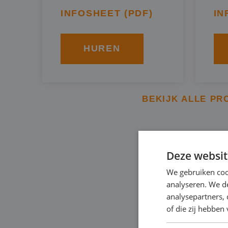
INFOSHEET (PDF)
IN
HUREN
BEKIJK ALLE PR
TOEPASS
Deze websit
IN HARE
We gebruiken coo
analyseren. We de
analysepartners,
of die zij hebbe
Afhankelijk van uw p
onze pompen gebruike