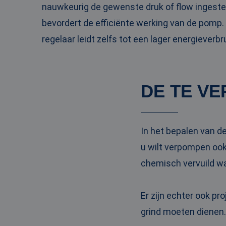
nauwkeurig de gewenste druk of flow ingestel
_clck
MUID
Micr
Corp
.clar
bevordert de efficiënte werking van de pomp. 
_clsk
regelaar leidt zelfs tot een lager energieverbru
bcookie
Micr
Corp
.link
_ga
MUID
Micr
DE TE V
Corp
.bin
SRM_B
Micr
In het bepalen van d
Corp
.c.bi
u wilt verpompen ook
MR
Micr
Corp
chemisch vervuild wa
.c.cla
IDE
Goog
.doub
Er zijn echter ook p
grind moeten dienen.
test_cookie
Goog
.doub