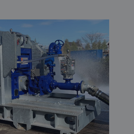
basis van de PHP-
ene doeleinden die
erssessies te
een willekeurig
ikt, kan specifiek
eld is het behouden
ker tussen pagina's.
eid te maken
or de website, om
 het gebruik van
eid te maken
or de website, om
 het gebruik van
jving
cs om de
nformatie uit over
uele advertenties
cs om de
mde website