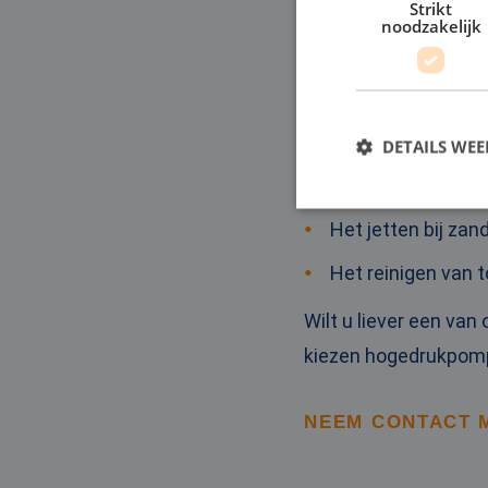
Strikt
noodzakelijk
Het bestrijden va
Het schoonmaken 
Een tijdelijke koe
DETAILS WE
Het vullen en afpe
Het jetten bij z
S
Het reinigen van
Strikt noodzakelijke
accountbeheer. De we
Wilt u liever een van
Naam
kiezen hogedrukpomp 
li_gc
NEEM CONTACT 
CookieScriptConse