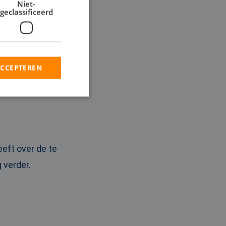
Niet-
geclassificeerd
ACCEPTEREN
rd
elding en
eeft over de te
 verder.
en op te slaan voor
iële doeleinden
ie-Script.com-
oekers te
-Script.com is