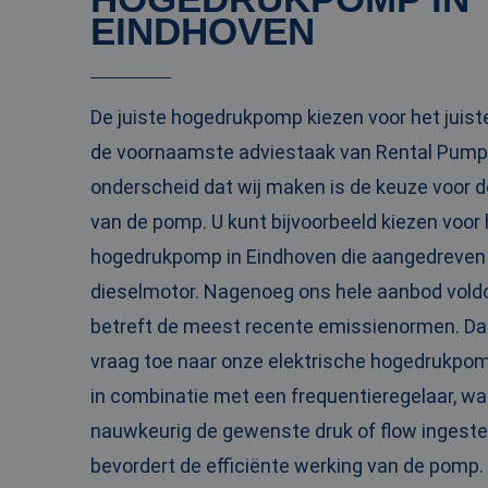
EINDHOVEN
PHPSESSID
De juiste hogedrukpomp kiezen voor het juiste 
de voornaamste adviestaak van Rental Pumps
__cf_bm
onderscheid dat wij maken is de keuze voor de
van de pomp. U kunt bijvoorbeeld kiezen voor
__cf_bm
hogedrukpomp in Eindhoven die aangedreven
dieselmotor. Nagenoeg ons hele aanbod voldo
betreft de meest recente emissienormen. D
Naam
vraag toe naar onze elektrische hogedrukpom
Naam
fp_user_id
Aanbi
Naam
Dome
in combinatie met een frequentieregelaar, w
_ga_3GSTBZP51E
_gcl_au
Goog
nauwkeurig de gewenste druk of flow ingestel
.ren
_ga_ZVQQH0XY8C
bevordert de efficiënte werking van de pomp. 