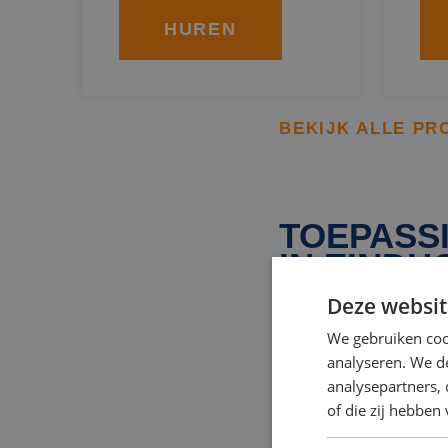
HUREN
BEKIJK ALLE PR
TOEPASS
IN EINDH
Deze websit
We gebruiken coo
Afhankelijk van uw p
analyseren. We de
onze pompen gebruike
analysepartners,
of die zij hebbe
Het bestrijden va