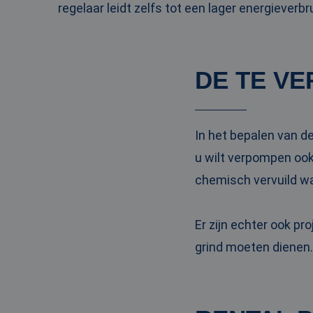
regelaar leidt zelfs tot een lager energieverbru
_clck
MUID
Micr
Corp
.clar
_clsk
bcookie
Micr
DE TE V
Corp
.link
_ga
MUID
Micr
Corp
.bin
In het bepalen van d
u wilt verpompen ook
SRM_B
Micr
chemisch vervuild wa
Corp
.c.bi
MR
Micr
Corp
Er zijn echter ook p
.c.cla
grind moeten dienen.
IDE
Goog
.doub
test_cookie
Goog
.doub