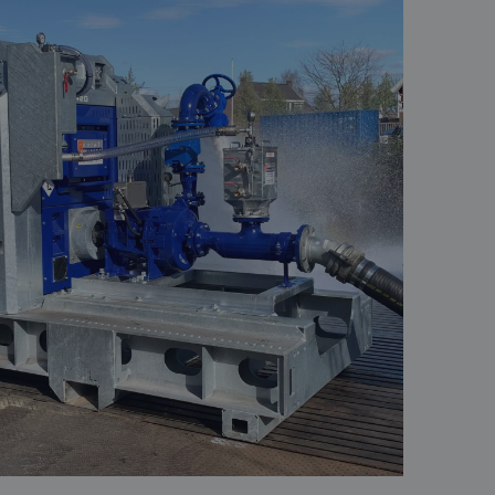
basis van de PHP-
ene doeleinden die
erssessies te
een willekeurig
ikt, kan specifiek
eld is het behouden
ker tussen pagina's.
eid te maken
or de website, om
 het gebruik van
eid te maken
or de website, om
 het gebruik van
jving
cs om de
nformatie uit over
uele advertenties
cs om de
mde website