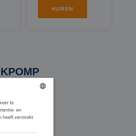
HUREN
UKPOMP
keer te
DUTCH
n Eindhoven. U kunt
tentie- en
FRENCH
 heeft verstrekt
GERMAN
ENGLISH