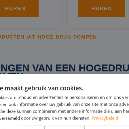
HUREN
HUREN
ODUCTEN UIT HOGE DRUK POMPEN
INGEN VAN EEN HOGEDR
OVEN
e maakt gebruik van cookies.
kies om inhoud en advertenties te personaliseren en om ons ver
roject geven wij advies over de te huren hogedrukpomp i
len ook informatie over uw gebruik van onze site met onze adver
n voor bijvoorbeeld:
 die deze kunnen combineren met andere informatie die u aan hen
n verzameld door uw gebruik van hun diensten.
Privacybeleid
n brand