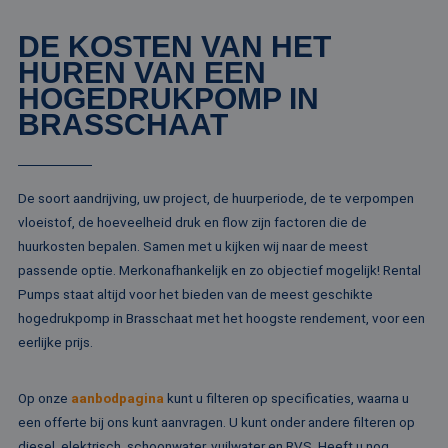
analyses te meten
ANONCHK
10 minuten
Deze cookie
Microsoft
DE KOSTEN VAN HET
verzamelt informa
Corporation
over hoe de
HUREN VAN EEN
.c.clarity.ms
eindgebruiker de
HOGEDRUKPOMP IN
website gebruikt 
over eventuele
BRASSCHAAT
advertenties die 
eindgebruiker
mogelijk heeft ge
voordat hij de
genoemde websit
bezocht.
De soort aandrijving, uw project, de huurperiode, de te verpompen
lidc
1 dag
Dit is een Microso
Microsoft
vloeistof, de hoeveelheid druk en flow zijn factoren die de
MSN 1st party co
Corporation
huurkosten bepalen. Samen met u kijken wij naar de meest
die zorgt voor de
.linkedin.com
goede werking va
passende optie. Merkonafhankelijk en zo objectief mogelijk! Rental
deze website.
Pumps staat altijd voor het bieden van de meest geschikte
SM
.c.clarity.ms
Sessie
Dit is een Microso
MSN 1st party co
hogedrukpomp in Brasschaat met het hoogste rendement, voor een
die we gebruiken
eerlijke prijs.
het gebruik van d
website voor inte
analyses te meten
Op onze
aanbodpagina
kunt u filteren op specificaties, waarna u
_fbp
2 maanden 4
Gebruikt door
Meta Platform
weken
Facebook om een
Inc.
een offerte bij ons kunt aanvragen. U kunt onder andere filteren op
reeks
.rentalpumps.eu
advertentieprodu
diesel, elektrisch, schoonwater, vuilwater en RVS. Heeft u nog