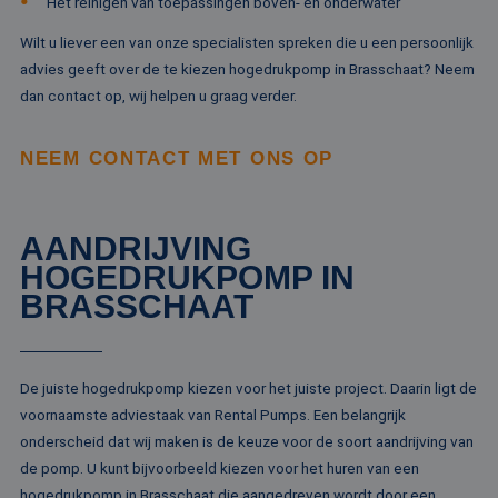
Het reinigen van toepassingen boven- en onderwater
ge
www.rentalpumps.eu
ap
ba
Wilt u liever een van onze specialisten spreken die u een persoonlijk
taa
id
advies geeft over de te kiezen hogedrukpomp in Brasschaat? Neem
al
dan contact op, wij helpen u graag verder.
do
wo
om
va
NEEM CONTACT MET ONS OP
ge
te
He
ge
wi
AANDRIJVING
ge
nu
HOGEDRUKPOMP IN
wo
ka
BRASSCHAAT
vo
ee
vo
be
ee
st
De juiste hogedrukpomp kiezen voor het juiste project. Daarin ligt de
ge
pa
voornaamste adviestaak van Rental Pumps. Een belangrijk
onderscheid dat wij maken is de keuze voor de soort aandrijving van
__cf_bm
29 minuten
De
Cloudflare Inc.
51 seconden
wo
.linkedin.com
de pomp. U kunt bijvoorbeeld kiezen voor het huren van een
om
te
hogedrukpomp in Brasschaat die aangedreven wordt door een