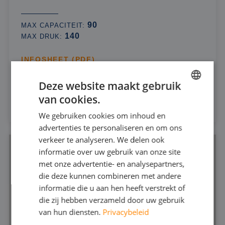
90
MAX CAPACITEIT:
140
MAX DRUK:
INFOSHEET (PDF)
Deze website maakt gebruik
HUREN
van cookies.
DUTCH
We gebruiken cookies om inhoud en
FRENCH
advertenties te personaliseren en om ons
GERMAN
verkeer te analyseren. We delen ook
informatie over uw gebruik van onze site
ENGLISH
met onze advertentie- en analysepartners,
die deze kunnen combineren met andere
informatie die u aan hen heeft verstrekt of
die zij hebben verzameld door uw gebruik
van hun diensten.
Privacybeleid