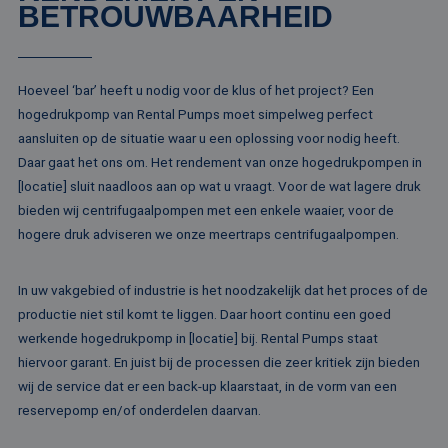
het gebruik van d
BETROUWBAARHEID
website voor inte
analyses te meten
IDE
1 jaar
Deze cookie word
Google LLC
ingesteld door
.doubleclick.net
Doubleclick en vo
Hoeveel ‘bar’ heeft u nodig voor de klus of het project? Een
informatie uit ove
hogedrukpomp van Rental Pumps moet simpelweg perfect
hoe de eindgebru
de website gebrui
aansluiten op de situatie waar u een oplossing voor nodig heeft.
en over eventuel
advertenties die 
Daar gaat het ons om. Het rendement van onze hogedrukpompen in
eindgebruiker hee
[locatie] sluit naadloos aan op wat u vraagt. Voor de wat lagere druk
gezien voordat hi
genoemde websit
bieden wij centrifugaalpompen met een enkele waaier, voor de
bezocht.
hogere druk adviseren we onze meertraps centrifugaalpompen.
test_cookie
15 minuten
Deze cookie word
Google LLC
geplaatst door
.doubleclick.net
DoubleClick
(eigendom van
In uw vakgebied of industrie is het noodzakelijk dat het proces of de
Google) om te
bepalen of de
productie niet stil komt te liggen. Daar hoort continu een goed
browser van de
werkende hogedrukpomp in [locatie] bij. Rental Pumps staat
websitebezoeker
cookies onderste
hiervoor garant. En juist bij de processen die zeer kritiek zijn bieden
MR
1 week
Dit is een Microso
Microsoft
wij de service dat er een back-up klaarstaat, in de vorm van een
MSN 1st party co
Corporation
reservepomp en/of onderdelen daarvan.
die we gebruiken
.c.bing.com
het gebruik van d
website voor inte