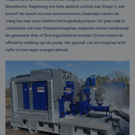
me
Di
dieselmotor. Nagenoeg ons hele aanbod voldoet aan Stage V, wat
de
betreft de meest recente emissienormen. Daarnaast neemt de
ge
te
vraag toe naar onze elektrische hogedrukpompen. Dit gaat vaak in
ov
va
combinatie met een frequentieregelaar, waarmee uiterst nauwkeurig
de gewenste druk of flow ingesteld kan worden. Dit bevordert de
__cf_bm
29 minuten
De
Cloudflare Inc.
52 seconden
wo
.vimeo.com
efficiënte werking van de pomp. Het gebruik van zo’n regelaar leidt
om
te
zelfs tot een lager energieverbruik.
me
Di
de
ge
te
ov
va
Aanbieder /
Naam
Vervaldatum
Omschrijving
Domein
Aanbieder /
Naam
Vervaldatum
Omschrijv
Domein
fp_user_id
.rentalpumps.eu
1 jaar 1
maand
_ga_3GSTBZP51E
.rentalpumps.eu
1 jaar 1
Deze cooki
Aanbieder /
Naam
Vervaldatum
Omschrijving
maand
gebruikt d
Domein
Analytics 