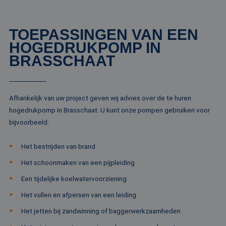
kernfunctionaliteiten van de website mogelijk, zoals
gebruikersaanmelding en accountbeheer. De
website kan niet goed worden gebruikt zonder de
strikt noodzakelijke cookies.
TOEPASSINGEN VAN EEN
HOGEDRUKPOMP IN
Naam
Aanbieder / Domein
Vervaldatum
Om
BRASSCHAAT
li_gc
5 maanden 4
Wo
LinkedIn
weken
om
Corporation
va
.linkedin.com
sl
ge
co
Afhankelijk van uw project geven wij advies over de te huren
es
do
hogedrukpomp in Brasschaat. U kunt onze pompen gebruiken voor
bijvoorbeeld:
CookieScriptConsent
4 weken 2
De
CookieScript
dagen
wo
www.rentalpumps.eu
do
Sc
Het bestrijden van brand
om
co
Het schoonmaken van een pijpleiding
va
on
Een tijdelijke koelwatervoorziening
co
va
Sc
Het vullen en afpersen van een leiding
no
Google Privacy Policy
co
Het jetten bij zandwinning of baggerwerkzaamheden
PHPSESSID
Sessie
Co
PHP.net