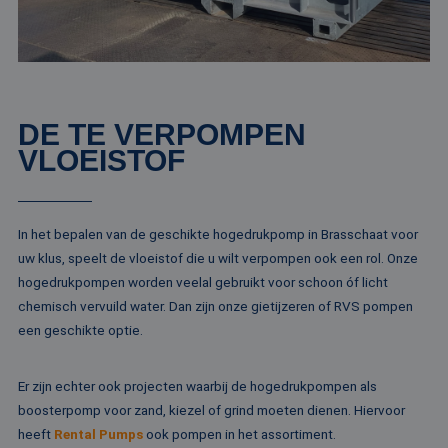
sessiestatu
_gcl_au
2 maanden 4
Deze cookie word
Google LLC
behouden
weken
ingesteld door
.rentalpumps.eu
Doubleclick en vo
_ga_ZVQQH0XY8C
.rentalpumps.eu
1 jaar 1
Deze cooki
informatie uit ove
maand
gebruikt d
hoe de eindgebru
Analytics 
de website gebrui
sessiestatu
en over eventuel
behouden
advertenties die 
eindgebruiker hee
DE TE VERPOMPEN
_clck
.rentalpumps.eu
1 jaar
Deze cooki
gezien voordat hi
gebruikt 
VLOEISTOF
genoemde websit
gebruikersi
bezocht.
en betrok
de website
MUID
1 jaar 3
Deze cookie word
Microsoft
om de
weken
veel gebruikt doo
Corporation
gebruikers
mijn Microsoft als
.clarity.ms
websitefunc
In het bepalen van de geschikte hogedrukpomp in Brasschaat voor
een unieke
te verbeter
gebruikers-ID. He
uw klus, speelt de vloeistof die u wilt verpompen ook een rol. Onze
kan worden inges
_clsk
1 dag
Deze cooki
Microsoft
door ingesloten
hogedrukpompen worden veelal gebruikt voor schoon óf licht
geassociee
.rentalpumps.eu
microsoft-scripts.
Microsoft C
chemisch vervuild water. Dan zijn onze gietijzeren of RVS pompen
Algemeen wordt
analytics s
aangenomen dat 
een geschikte optie.
Het wordt 
synchroniseert tu
om informa
veel verschillende
de sessie 
Microsoft-domein
gebruiker 
waardoor gebruik
Er zijn echter ook projecten waarbij de hogedrukpompen als
en om mee
kunnen worden
paginawee
gevolgd.
boosterpomp voor zand, kiezel of grind moeten dienen. Hiervoor
combinere
gebruikers
heeft
Rental Pumps
ook pompen in het assortiment.
bcookie
1 jaar
Dit is een Microso
Microsoft
analytisch
MSN 1st party co