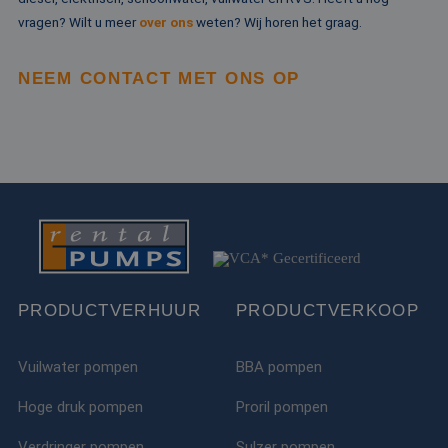
te leveren, zoals
vragen? Wilt u meer
over ons
weten? Wij horen het graag.
realtime bieden v
externe adverteer
NEEM CONTACT MET ONS OP
PRODUCTVERHUUR
PRODUCTVERKOOP
Vuilwater pompen
BBA pompen
Hoge druk pompen
Proril pompen
Verdringer pompen
Sulzer pompen