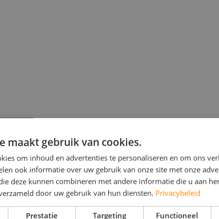
e maakt gebruik van cookies.
kies om inhoud en advertenties te personaliseren en om ons ver
otterdam
len ook informatie over uw gebruik van onze site met onze adver
 die deze kunnen combineren met andere informatie die u aan hen
schikt zijn voor diverse toepassingen in Rotterdam. In onze huurvloot
n verzameld door uw gebruik van hun diensten.
Privacybeleid
er water per uur kunnen verplaatsen tot krachtige uitvoeringen die tot
n.
Prestatie
Targeting
Functioneel