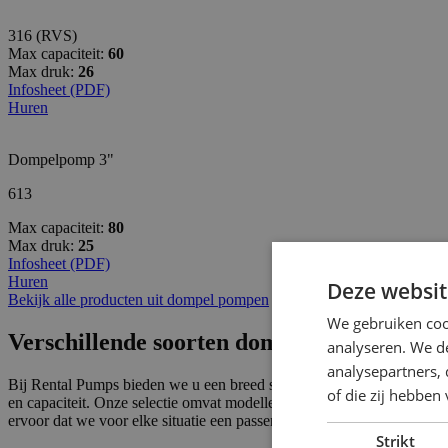
316 (RVS)
Max capaciteit:
60
Max druk:
26
Infosheet (PDF)
Huren
Dompelpomp 3"
613
Max capaciteit:
80
Max druk:
25
Infosheet (PDF)
Huren
Deze websit
Bekijk alle producten uit dompel pompen
We gebruiken coo
Verschillende soorten dompelpompen in R
analyseren. We de
analysepartners,
Bij Rental Pumps bieden we u een breed scala aan dompelpompen die ge
of die zij hebbe
en capaciteit. Onze selectie omvat modellen die vanaf 10 kubieke met
ervoor dat we voor elke situatie een passende oplossing kunnen biede
Strikt