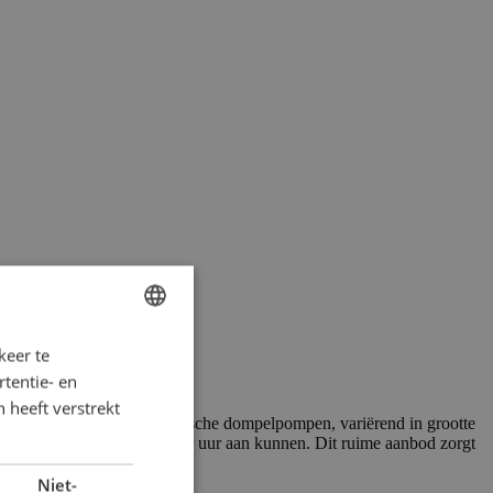
keer te
DUTCH
tentie- en
FRENCH
 heeft verstrekt
 vindt u uitsluitend elektrische dompelpompen, variërend in grootte
GERMAN
 wel 10.000 kubieke meter per uur aan kunnen. Dit ruime aanbod zorgt
ENGLISH
Niet-