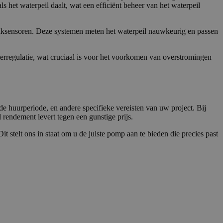
ls het waterpeil daalt, wat een efficiënt beheer van het waterpeil
bruikerservaring en
 microsoft-scripts.
ssen veel
rs kunnen worden
rity analytics
ruksensoren. Deze systemen meten het waterpeil nauwkeurig en passen
de sessie van de
rgaven te
en van de inhoud van
ische doeleinden.
rregulatie, wat cruciaal is voor het voorkomen van overstromingen
al Analytics - wat
gebruikte
 een unieke
ebruikt om unieke
 microsoft-scripts.
g gegenereerd
ssen veel
men in elk
rs kunnen worden
ezoekers-, sessie-
lyserapporten van
e huurperiode, en andere specifieke vereisten van uw project. Bij
r de goede werking
 rendement levert tegen een gunstige prijs.
it stelt ons in staat om u de juiste pomp aan te bieden die precies past
ken om het gebruik
nformatie uit over
uele advertenties
mde website
om van Google) om
es ondersteunt.