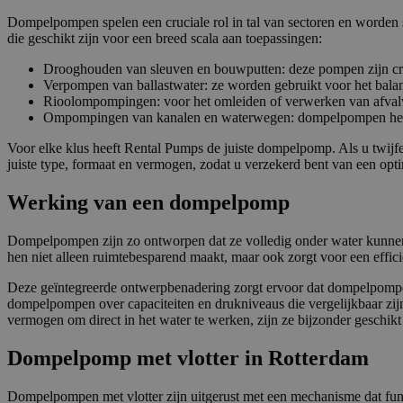
PHPSESSID
Dompelpompen spelen een cruciale rol in tal van sectoren en worden 
die geschikt zijn voor een breed scala aan toepassingen:
Drooghouden van sleuven en bouwputten: deze pompen zijn cruci
Verpompen van ballastwater: ze worden gebruikt voor het balanc
Rioolompompingen: voor het omleiden of verwerken van afvalwate
__cf_bm
Ompompingen van kanalen en waterwegen: dompelpompen helpe
Voor elke klus heeft Rental Pumps de juiste dompelpomp. Als u twijfel
juiste type, formaat en vermogen, zodat u verzekerd bent van een optim
__cf_bm
Werking van een dompelpomp
Dompelpompen zijn zo ontworpen dat ze volledig onder water kunne
hen niet alleen ruimtebesparend maakt, maar ook zorgt voor een effi
Naam
Deze geïntegreerde ontwerpbenadering zorgt ervoor dat dompelpompen
Naam
fp_user_id
Aanbi
dompelpompen over capaciteiten en drukniveaus die vergelijkbaar zi
Naam
Dome
vermogen om direct in het water te werken, zijn ze bijzonder geschikt 
_ga_3GSTBZP51E
_gcl_au
Goog
.ren
Dompelpomp met vlotter in Rotterdam
_ga_ZVQQH0XY8C
Dompelpompen met vlotter zijn uitgerust met een mechanisme dat func
_clck
MUID
Micr