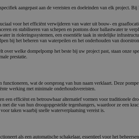
Sessie
Cookie gegenereerd door applicaties op 
PHP.net
specifiek aangepast aan de vereisten en doeleinden van elk project. B
taal. Dit is een identificator voor algem
www.rentalpumps.eu
wordt gebruikt om variabelen van gebruik
onderhouden. Het is normaal gesproken 
Google Privacy Policy
gegenereerd nummer, hoe het wordt gebru
aal voor het efficiënt verwijderen van water uit bouw- en graaflocati
zijn voor de site, maar een goed voorbe
eren en stabiliseren van schepen en pontons door ballastwater te verpl
van een ingelogde status voor een gebrui
r in rioleringssystemen, een essentiële taak in stedelijke infrastructu
29 minuten
Deze cookie wordt gebruikt om ondersch
Cloudflare Inc.
n bij het beheren van waterpeilen en het onderhouden van doorstro
51 seconden
tussen mensen en bots. Dit is gunstig vo
.linkedin.com
geldige rapporten te kunnen maken over
t over welke dompelpomp het beste bij uw project past, staan onze speci
hun website.
ale prestatie.
29 minuten
Deze cookie wordt gebruikt om ondersch
Cloudflare Inc.
52 seconden
tussen mensen en bots. Dit is gunstig vo
.vimeo.com
geldige rapporten te kunnen maken over
hun website.
n functioneren, wat de oorsprong van hun naam verklaart. Deze pompe
ciënte werking met minimale onderhoudsvereisten.
Aanbieder / Domein
Vervaldatum
Omschri
Aanbieder /
 een efficiënt en betrouwbaar alternatief vormen voor traditionele d
Vervaldatum
Omschrijving
.rentalpumps.eu
1 jaar 1 maand
eder /
Domein
jn met die van hun droogopgestelde tegenhangers, waardoor ze een krac
Vervaldatum
Omschrijving
in
voor taken waarbij snelle waterverplaatsing vereist is.
.rentalpumps.eu
1 jaar 1
Deze cookie wordt gebruikt door Google Analyti
maand
sessiestatus te behouden.
2 maanden 4
Deze cookie wordt ingesteld door Doubleclick en voert i
le LLC
weken
hoe de eindgebruiker de website gebruikt en over event
talpumps.eu
.rentalpumps.eu
1 jaar 1
Deze cookie wordt gebruikt door Google Analyti
die de eindgebruiker heeft gezien voordat hij de genoe
maand
sessiestatus te behouden.
bezocht.
tioneert als een automatische schakelaar, essentieel voor het beheers
.rentalpumps.eu
1 jaar
Deze cookie wordt gebruikt om gebruikersinterac
1 jaar 3
Deze cookie wordt veel gebruikt door mijn Microsoft als
osoft