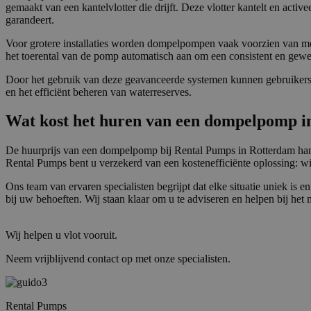
gemaakt van een kantelvlotter die drijft. Deze vlotter kantelt en activ
Corp
garandeert.
.clar
_clsk
Voor grotere installaties worden dompelpompen vaak voorzien van me
het toerental van de pomp automatisch aan om een consistent en gewe
bcookie
Micr
Corp
.link
Door het gebruik van deze geavanceerde systemen kunnen gebruikers 
_ga
en het efficiënt beheren van waterreserves.
MUID
Micr
Corp
Wat kost het huren van een dompelpomp i
.bin
De huurprijs van een dompelpomp bij Rental Pumps in Rotterdam hangt 
SRM_B
Micr
Rental Pumps bent u verzekerd van een kostenefficiënte oplossing: wij
Corp
.c.bi
Ons team van ervaren specialisten begrijpt dat elke situatie uniek is e
MR
bij uw behoeften. Wij staan klaar om u te adviseren en helpen bij het
Micr
Corp
.c.cla
Wij helpen u vlot vooruit.
IDE
Goog
.doub
Neem vrijblijvend contact op met onze specialisten.
test_cookie
Goog
.doub
Rental Pumps