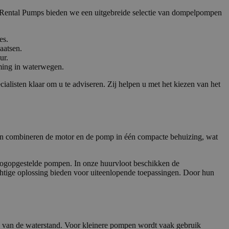
basis van de PHP-
ij Rental Pumps bieden we een uitgebreide selectie van dompelpompen
ene doeleinden die
erssessies te
een willekeurig
ikt, kan specifiek
es.
eld is het behouden
aatsen.
ker tussen pagina's.
ur.
eid te maken
ming in waterwegen.
or de website, om
 het gebruik van
alisten klaar om u te adviseren. Zij helpen u met het kiezen van het
eid te maken
or de website, om
 het gebruik van
n combineren de motor en de pomp in één compacte behuizing, wat
jving
roogopgestelde pompen. In onze huurvloot beschikken de
htige oplossing bieden voor uiteenlopende toepassingen. Door hun
cs om de
nformatie uit over
uele advertenties
cs om de
mde website
en van de waterstand. Voor kleinere pompen wordt vaak gebruik
ties en
 een unieke