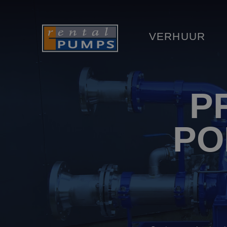
VERHUUR
P
PO