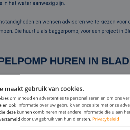
e in het water aanwezig zijn.
omstandigheden en wensen adviseren we te kiezen voo
pen. Die huurt u als baggerpomp, voor een project in Bl
PELPOMP HUREN IN BLAD
 dompelpompen zet u bijvoorbeeld in bij wateroverlast in
e maakt gebruik van cookies.
n van overbodig water op een bouwlocatie. Ze zijn betrou
kies om inhoud en advertenties te personaliseren en om ons ver
.
len ook informatie over uw gebruik van onze site met onze adver
 die deze kunnen combineren met andere informatie die u aan hen
n verzameld door uw gebruik van hun diensten.
Privacybeleid
mpelpomp
kan tot wel 10.000 kubieke meter water per u