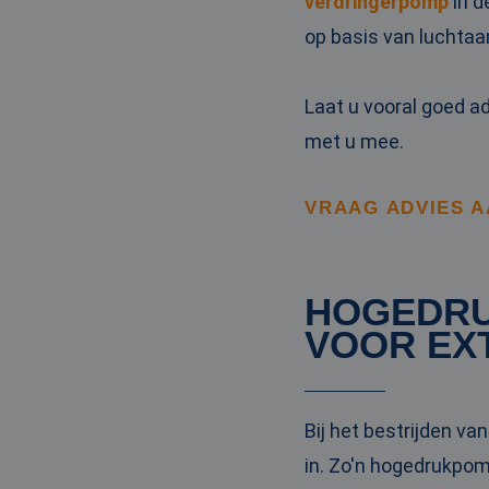
verdringerpomp
in d
_clck
MUID
Micr
Corp
op basis van luchtaa
.clar
_clsk
Laat u vooral goed a
bcookie
Micr
Corp
met u mee.
.link
_ga
MUID
Micr
Corp
.bin
VRAAG ADVIES 
SRM_B
Micr
Corp
.c.bi
HOGEDRU
MR
Micr
VOOR EX
Corp
.c.cla
IDE
Goog
.doub
Bij het bestrijden v
in. Zo'n hogedrukpomp
test_cookie
Goog
.doub