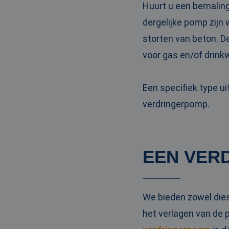
Huurt u een bemaling
PHPSESSID
dergelijke pomp zijn
storten van beton. D
voor gas en/of drinkw
__cf_bm
Een specifiek type u
verdringerpomp.
__cf_bm
EEN VER
Naam
Naam
fp_user_id
Aanbi
Naam
Dome
_ga_3GSTBZP51E
We bieden zowel die
_gcl_au
Goog
.ren
het verlagen van de 
_ga_ZVQQH0XY8C