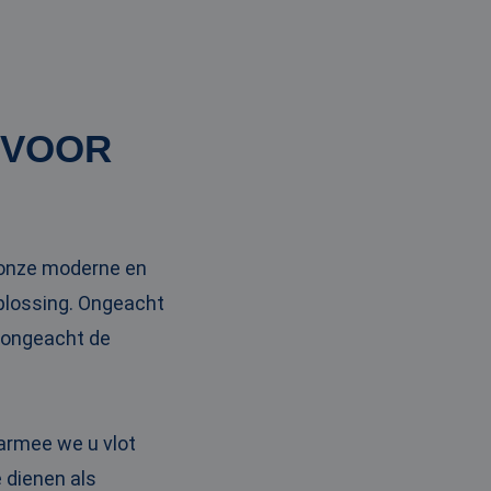
 VOOR
t onze moderne en
oplossing. Ongeacht
n ongeacht de
armee we u vlot
 dienen als