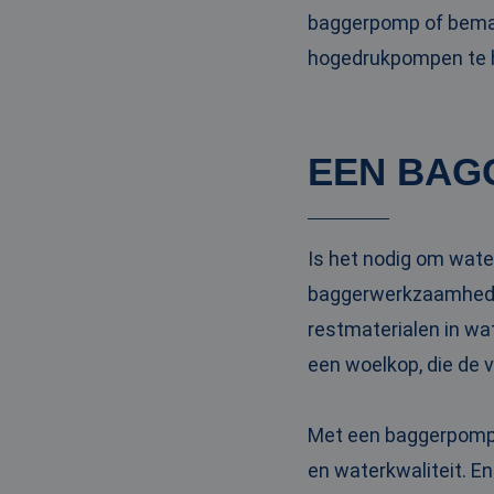
baggerpomp of bemal
hogedrukpompen te hu
EEN BAG
Is het nodig om wate
baggerwerkzaamheden
restmaterialen in wa
een woelkop, die de 
Met een baggerpomp m
en waterkwaliteit. En