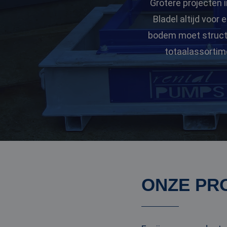
Grotere projecten i
Bladel altijd voor
bodem moet structur
totaalassortim
ONZE PR