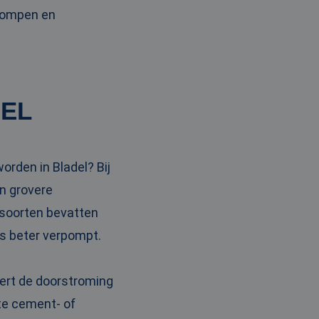
pompen en
DEL
orden in Bladel? Bij
n grovere
 soorten bevatten
ns beter verpompt.
tert de doorstroming
ste cement- of